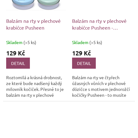
Balzám na rty v plechové
Balzám na rty v plechové
krabičce Pusheen
krabičce Pusheen -
Pusheenicorn
Skladem
(>5 ks)
Skladem
(>5 ks)
129 Kč
129 Kč
DETAIL
DETAIL
Roztomilá a krásná drobnost,
Balzám na rty ve čtyřech
ze které bude nadšený každý
úžasných vůních v plechové
milovník kočiček. Přesně to je
dózičce s motivem jednorožčí
balzám na rty v plechové
kočičky Pusheen - to musíte
dózičce s motivy rozkošné
mít!
kočičky Pusheen ve čtyřech...