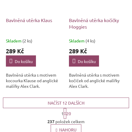
Bavlněná utěrka Klaus
Bavlněná utěrka kočičky
Moggies
Skladem
(2 ks)
Skladem
(4 ks)
289 Kč
289 Kč
Do košíku
Do košíku
Bavlněná utěrka s motivem
Bavlněná utěrka s motivem
kocourka Klause od anglické
kočiček od anglické malířky
malířky Alex Clark.
Alex Clark.
NAČÍST 12 DALŠÍCH
S
1
20
t
O
r
237
položek celkem
v
á
l
NAHORU
n