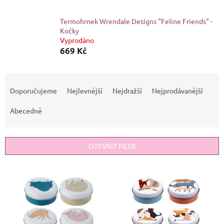
Termohrnek Wrendale Designs "Feline Friends" -
Kočky
Vyprodáno
669 Kč
Ř
a
Doporučujeme
Nejlevnější
Nejdražší
Nejprodávanější
z
e
Abecedně
n
í
p
OTEVŘÍT FILTR
r
o
V
d
ý
u
p
k
i
t
s
ů