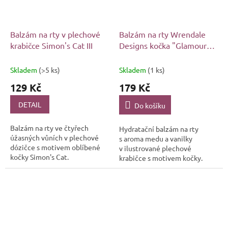
Balzám na rty v plechové
Balzám na rty Wrendale
krabičce Simon's Cat III
Designs kočka "Glamour
Puss"
Skladem
(>5 ks)
Skladem
(1 ks)
129 Kč
179 Kč
DETAIL
Do košíku
Balzám na rty ve čtyřech
Hydratační balzám na rty
úžasných vůních v plechové
s aroma medu a vanilky
dózičce s motivem oblíbené
v ilustrované plechové
kočky Simon's Cat.
krabičce s motivem kočky.