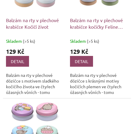
p
r
o
d
Balzám na rty v plechové
Balzám na rty v plechové
u
krabičce Kočičí život
krabičce kočičky Feline
k
Fine
t
Skladem
(>5 ks)
Skladem
(>5 ks)
ů
129 Kč
129 Kč
DETAIL
DETAIL
Balzám na rty v plechové
Balzám na rty v plechové
dózičce s motivem sladkého
dózičce s krásnými motivy
kočičího života ve čtyřech
kočičích plemen ve čtyřech
úžasných vůních - tomu
úžasných vůních - tomu
nemůžete odolat!
nemůžete odolat!