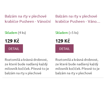
Balzám na rty v plechové
Balzám na rty v plechové
krabičce Pusheen - Vánoční
krabičce Pusheen - Vánoční
kočička
Skladem
(4 ks)
Skladem
(>5 ks)
129 Kč
129 Kč
DETAIL
DETAIL
Roztomilá a krásná drobnost,
Roztomilá a krásná drobnost,
ze které bude nadšený každý
ze které bude nadšený každý
milovník kočiček. Přesně to je
milovník kočiček. Přesně to je
balzám na rty v plechové
balzám na rty v plechové
dózičce s vánočními motivy
dózičce s vánočními motivy
rozkošné kočičky Pusheen ve...
rozkošné kočičky Pusheen ve...