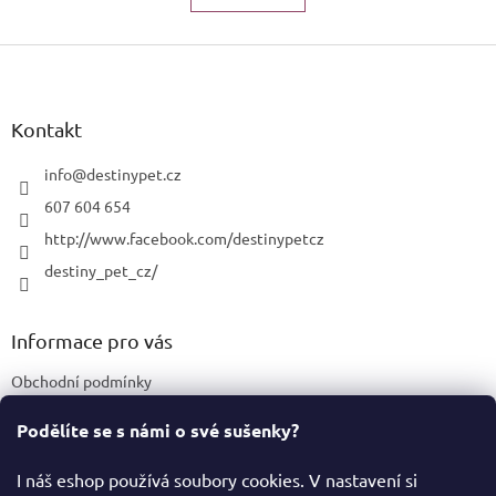
k
á
o
d
v
Z
a
á
c
á
n
í
p
í
p
a
Kontakt
r
t
v
í
info
@
destinypet.cz
k
y
607 604 654
v
http://www.facebook.com/destinypetcz
ý
p
destiny_pet_cz/
i
s
u
Informace pro vás
Obchodní podmínky
Podmínky ochrany osobních údajů
Podělíte se s námi o své sušenky?
Certifikace a označení produktů
I náš eshop používá soubory cookies. V nastavení si