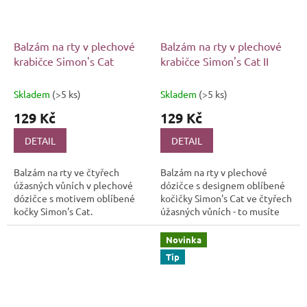
Balzám na rty v plechové
Balzám na rty v plechové
krabičce Simon's Cat
krabičce Simon's Cat II
Skladem
(>5 ks)
Skladem
(>5 ks)
129 Kč
129 Kč
DETAIL
DETAIL
Balzám na rty ve čtyřech
Balzám na rty v plechové
úžasných vůních v plechové
dózičce s designem oblíbené
dózičce s motivem oblíbené
kočičky Simon's Cat ve čtyřech
kočky Simon's Cat.
úžasných vůních - to musíte
mít!
Novinka
Tip