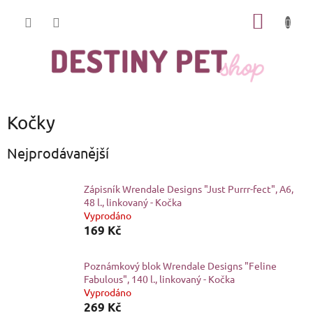
Přejít
NÁKUP
na
obsah
KOŠÍK
Kočky
Nejprodávanější
Zápisník Wrendale Designs "Just Purrr-fect", A6,
48 l., linkovaný - Kočka
Vyprodáno
169 Kč
Poznámkový blok Wrendale Designs "Feline
Fabulous", 140 l., linkovaný - Kočka
Vyprodáno
269 Kč