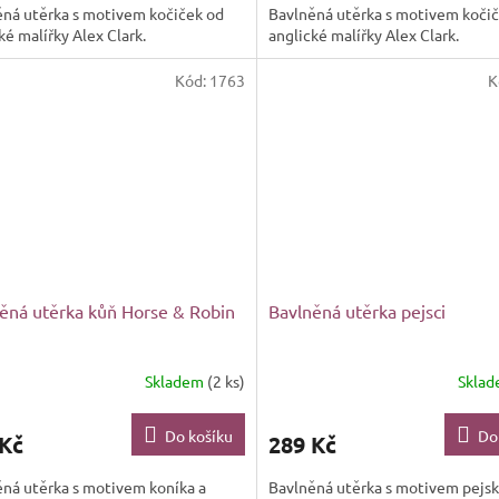
ěná utěrka s motivem kočiček od
Bavlněná utěrka s motivem koči
ké malířky Alex Clark.
anglické malířky Alex Clark.
Kód:
1763
K
ěná utěrka kůň Horse & Robin
Bavlněná utěrka pejsci
Skladem
(2 ks)
Skla
Do košíku
Do
 Kč
289 Kč
ná utěrka s motivem koníka a
Bavlněná utěrka s motivem pejs