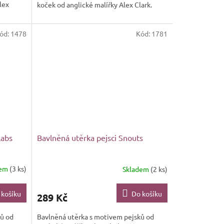
lex
koček od anglické malířky Alex Clark.
ód:
1478
Kód:
1781
labs
Bavlněná utěrka pejsci Snouts
dem
(3 ks)
Skladem
(2 ks)
 košíku
Do košíku
289 Kč
ků od
Bavlněná utěrka s motivem pejsků od