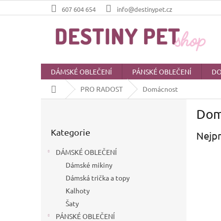
Přejít
607 604 654
info@destinypet.cz
na
obsah
DÁMSKÉ OBLEČENÍ
PÁNSKÉ OBLEČENÍ
DO
Domů
PRO RADOST
Domácnost
P
Dom
o
Přeskočit
s
Kategorie
kategorie
Nejpr
t
r
DÁMSKÉ OBLEČENÍ
a
Dámské mikiny
n
Dámská trička a topy
n
í
Kalhoty
p
Šaty
a
PÁNSKÉ OBLEČENÍ