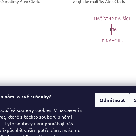
ké malířky Alex Clark.
anglické malířky Alex Clark.
NAČÍST 12 DALŠÍCH
S
1
6
t
O
r
v
NAHORU
á
l
n
á
k
d
o
a
v
c
á
í
n
í
p
r
Informace pro vás
v
Facebo
k
 s námi o své sušenky?
Odmítnout
Obchodní podmínky
y
destinypet.cz
v
Podmínky ochrany osobních
používá soubory cookies. V nastavení si
04 654
ý
údajů
at, které z těchto souborů s námi
p
//www.facebook.co
Certifikace a označení
et. Tyto soubory nám pomáhají náš
i
tinypetcz
produktů
přizpůsobit vašim potřebám a vašemu
s
ny_pet_cz/
u