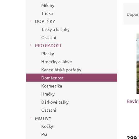
n
Mikiny
Ř
e
a
Trička
l
Dopor
z
DOPLŇKY
e
Tašky a batohy
V
n
Ostatní
ý
í
PRO RADOST
p
p
i
r
Placky
s
o
Hrnečky a láhve
p
d
Kancelářské potřeby
r
u
Domácnost
o
k
Kosmetika
d
t
Hračky
u
ů
Bavln
k
Dárkové tašky
t
Ostatní
ů
MOTIVY
Kočky
Psi
289