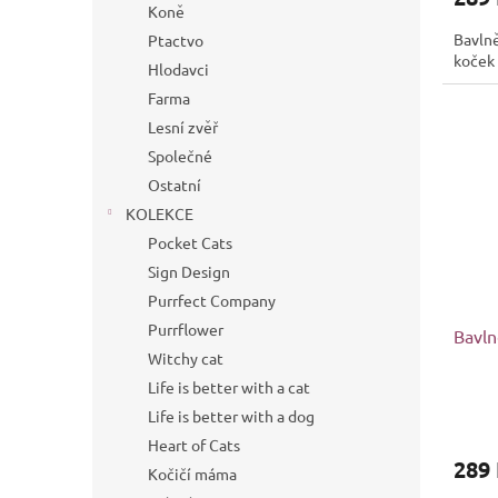
Koně
Bavln
Ptactvo
koček 
Hlodavci
Farma
Lesní zvěř
Společné
Ostatní
KOLEKCE
Pocket Cats
Sign Design
Purrfect Company
Purrflower
Bavln
Witchy cat
Life is better with a cat
Life is better with a dog
Heart of Cats
289
Kočičí máma