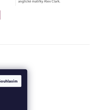
anglické malířky Alex Clark.
ok
Souhlasím