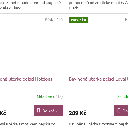
a se zimním nádechem od anglické
pomocníků od anglické malířky A
y Alex Clark.
Clark.
Kód:
1784
K
Novinka
ěná utěrka pejsci Hotdogs
Bavlněná utěrka pejsci Loyal 
Skladem
(2 ks)
Skla
Do košíku
Do
 Kč
289 Kč
ěná utěrka s motivem pejsků od
Bavlněná utěrka s motivem pejs