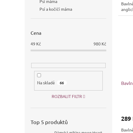
Psí máma
Bavln
Psí a kočičí máma
anglic
Cena
49
Kč
980
Kč
Bavln
Na skladě
66
ROZBALIT FILTR
289
Top 5 produktů
Bavlně
Dámská mikina moon Heart