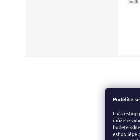
anglic
Z
á
p
a
t
Kontakt
í
Podělíte se
info
@
I náš eshop 
607 6
můžete vybr
http:
budete sdíl
m/des
eshop lépe 
desti