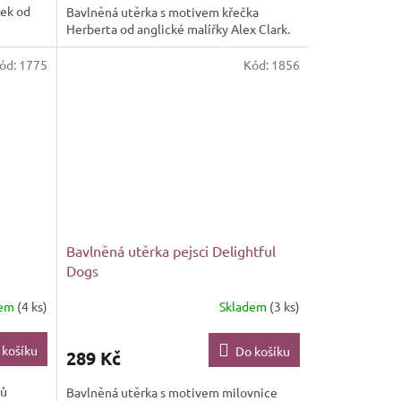
ček od
Bavlněná utěrka s motivem křečka
Herberta od anglické malířky Alex Clark.
ód:
1775
Kód:
1856
Bavlněná utěrka pejsci Delightful
Dogs
dem
(4 ks)
Skladem
(3 ks)
 košíku
Do košíku
289 Kč
ků
Bavlněná utěrka s motivem milovnice