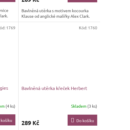
vnice
Bavlněná utěrka s motivem kocourka
lark.
Klause od anglické malířky Alex Clark.
ód:
1769
Kód:
1760
gies
Bavlněná utěrka křeček Herbert
dem
(4 ks)
Skladem
(3 ks)
 košíku
Do košíku
289 Kč