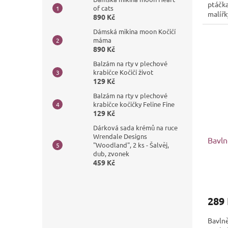
ptáčk
of cats
malířk
890 Kč
Dámská mikina moon Kočičí
máma
890 Kč
Balzám na rty v plechové
krabičce Kočičí život
129 Kč
Balzám na rty v plechové
krabičce kočičky Feline Fine
129 Kč
Dárková sada krémů na ruce
Wrendale Designs
Bavln
"Woodland", 2 ks - Šalvěj,
dub, zvonek
459 Kč
289
Bavln