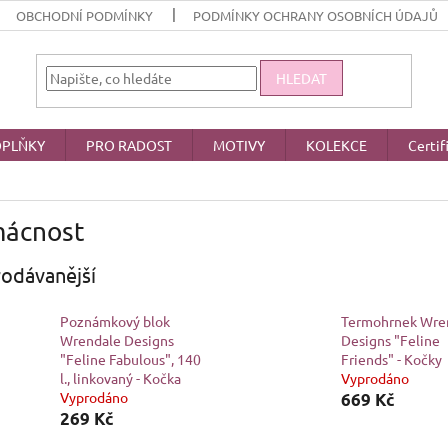
OBCHODNÍ PODMÍNKY
PODMÍNKY OCHRANY OSOBNÍCH ÚDAJŮ
HLEDAT
PLŇKY
PRO RADOST
MOTIVY
KOLEKCE
Certif
ácnost
odávanější
Poznámkový blok
Termohrnek Wre
Wrendale Designs
Designs "Feline
"Feline Fabulous", 140
Friends" - Kočky
l., linkovaný - Kočka
Vyprodáno
Vyprodáno
669 Kč
269 Kč