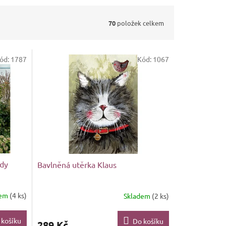
70
položek celkem
ód:
1787
Kód:
1067
ady
Bavlněná utěrka Klaus
dem
(4 ks)
Skladem
(2 ks)
 košíku
Do košíku
289 Kč