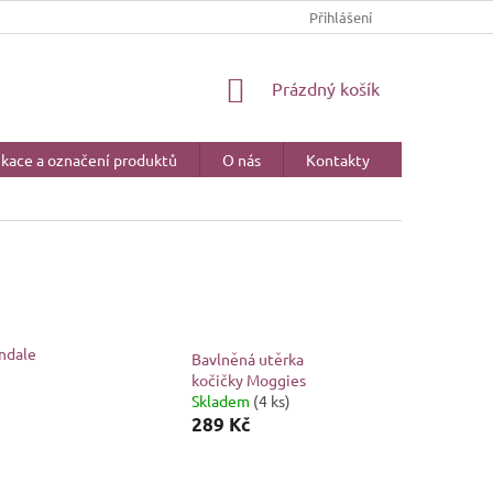
CERTIFIKACE A OZNAČENÍ PRODUKTŮ
Přihlášení
NÁKUPNÍ
Prázdný košík
KOŠÍK
ikace a označení produktů
O nás
Kontakty
ndale
Bavlněná utěrka
kočičky Moggies
Skladem
(4 ks)
289 Kč