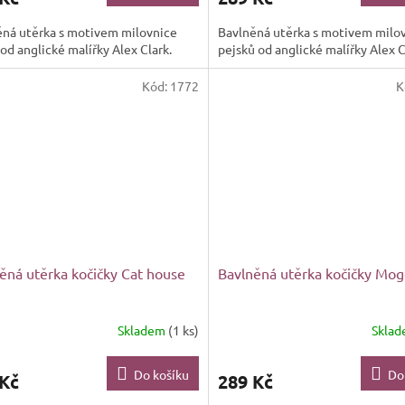
ěná utěrka s motivem milovnice
Bavlněná utěrka s motivem milo
od anglické malířky Alex Clark.
pejsků od anglické malířky Alex C
Kód:
1772
K
ěná utěrka kočičky Cat house
Bavlněná utěrka kočičky Mog
Skladem
(1 ks)
Skla
Do košíku
Do
 Kč
289 Kč