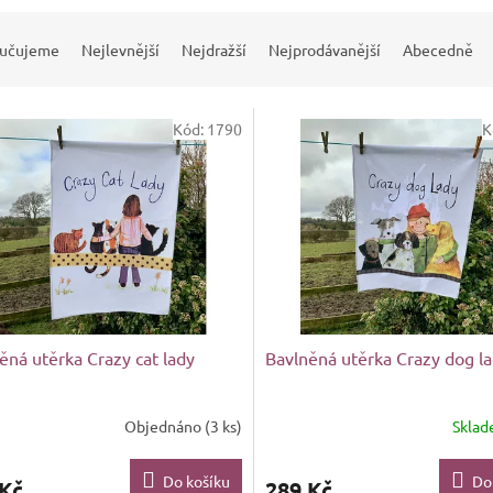
učujeme
Nejlevnější
Nejdražší
Nejprodávanější
Abecedně
Kód:
1790
K
ěná utěrka Crazy cat lady
Bavlněná utěrka Crazy dog l
Objednáno
(3 ks)
Skla
Do košíku
Do
 Kč
289 Kč