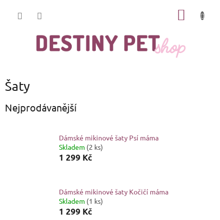
Přejít
NÁKUP
na
obsah
KOŠÍK
Šaty
Nejprodávanější
Dámské mikinové šaty Psí máma
Skladem
(2 ks)
1 299 Kč
Dámské mikinové šaty Kočičí máma
Skladem
(1 ks)
1 299 Kč