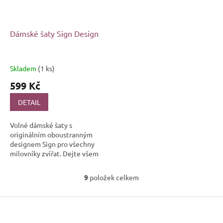
Dámské šaty Sign Design
Skladem
(1 ks)
599 Kč
DETAIL
Volné dámské šaty s
originálním oboustranným
designem Sign pro všechny
milovníky zvířat. Dejte všem
vědět, co pro vás němé tváře
znamenají a podpořte tím
9
položek celkem
O
kočičky a další...
v
Z
l
á
á
d