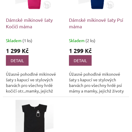
p
r
o
d
Dámské mikinové šaty
Dámské mikinové šaty Psí
u
Kočičí máma
máma
k
t
Skladem
(1 ks)
Skladem
(2 ks)
ů
1 299 Kč
1 299 Kč
DETAIL
DETAIL
Úžasně pohodlné mikinové
Úžasně pohodlné mikonové
šaty s kapucí ve stylových
šaty s kapucí ve stylových
barvách pro všechny hrdé
barvách pro všechny hrdé psí
kočičí otr...mamky, jejichž
mámy a mamky, jejichž životy
životy jsou plné radostného
jsou plné radostného štěkání,
mňoukání, něžného vrnění a
vrtění ocasů a
bezpodmínečné...
bezpodmínečné...