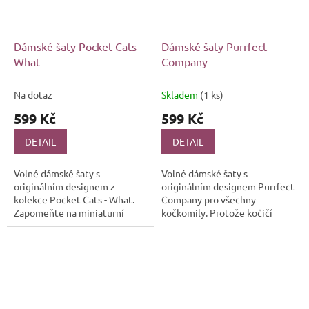
Dámské šaty Pocket Cats -
Dámské šaty Purrfect
What
Company
Na dotaz
Skladem
(1 ks)
599 Kč
599 Kč
DETAIL
DETAIL
Volné dámské šaty s
Volné dámské šaty s
originálním designem z
originálním designem Purrfect
kolekce Pocket Cats - What.
Company pro všechny
Zapomeňte na miniaturní
kočkomily. Protože kočičí
plemena, teď jsou hitem
společnost, je purrfektní
kapesní kočičky!
společnost.