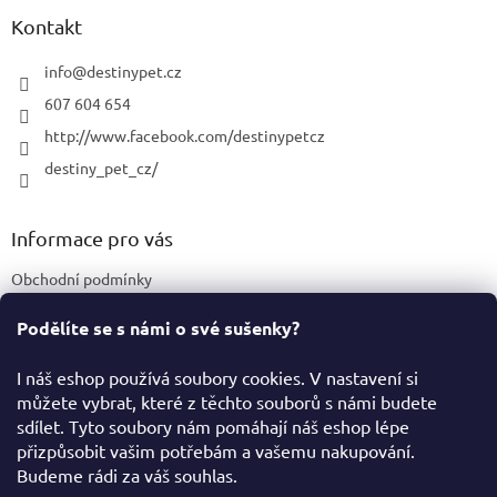
p
a
a
Kontakt
c
t
í
í
info
@
destinypet.cz
p
r
607 604 654
v
http://www.facebook.com/destinypetcz
k
y
destiny_pet_cz/
v
ý
p
Informace pro vás
i
s
Obchodní podmínky
u
Podmínky ochrany osobních údajů
Podělíte se s námi o své sušenky?
Certifikace a označení produktů
I náš eshop používá soubory cookies. V nastavení si
můžete vybrat, které z těchto souborů s námi budete
Facebook
sdílet. Tyto soubory nám pomáhají náš eshop lépe
přizpůsobit vašim potřebám a vašemu nakupování.
Budeme rádi za váš souhlas.