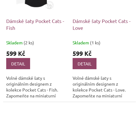
Dámské šaty Pocket Cats -
Dámské šaty Pocket Cats -
Fish
Love
Skladem
(2 ks)
Skladem
(1 ks)
599 Kč
599 Kč
DETAIL
DETAIL
Volné dámské šaty s
Volné dámské šaty s
originálním designem z
originálním designem z
kolekce Pocket Cats - Fish.
kolekce Pocket Cats - Love.
Zapomeňte na miniaturní
Zapomeňte na miniaturní
plemena, teď jsou hitem
plemena, teď jsou hitem
kapesní kočičky!
kapesní kočičky!