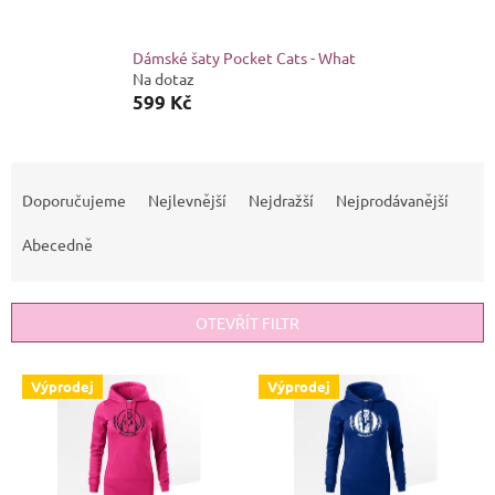
Dámské šaty Pocket Cats - What
Na dotaz
599 Kč
Ř
a
Doporučujeme
Nejlevnější
Nejdražší
Nejprodávanější
z
e
Abecedně
n
í
p
OTEVŘÍT FILTR
r
o
V
Výprodej
Výprodej
d
ý
u
p
k
i
t
s
ů