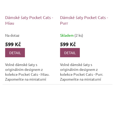
Dámské šaty Pocket Cats -
Dámské šaty Pocket Cats -
Miau
Purr
Na dotaz
Skladem
(2 ks)
599 Kč
599 Kč
DETAIL
DETAIL
Volné dámské šaty s
Volné dámské šaty s
originálním designem z
originálním designem z
kolekce Pocket Cats - Miau.
kolekce Pocket Cats - Purr.
Zapomeňte na miniaturní
Zapomeňte na miniaturní
plemena, teď jsou hitem
plemena, teď jsou hitem
kapesní kočičky!
kapesní kočičky!