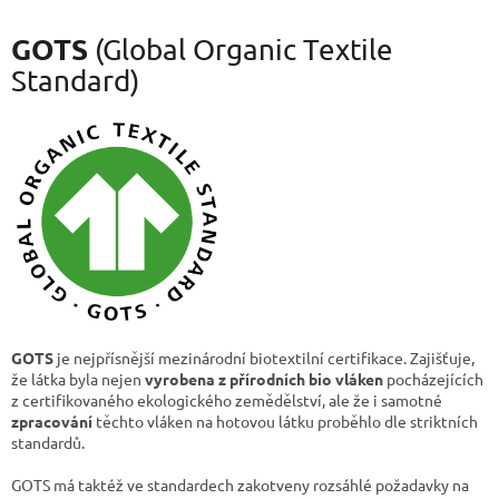
GOTS
(Global Organic Textile
Standard)
GOTS
je nejpřísnější mezinárodní biotextilní certifikace. Zajišťuje,
že látka byla nejen
vyrobena z přírodních bio vláken
pocházejících
z certifikovaného ekologického zemědělství, ale že i samotné
zpracování
těchto vláken na hotovou látku proběhlo dle striktních
standardů.
GOTS má taktéž ve standardech zakotveny rozsáhlé požadavky na