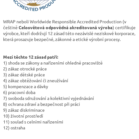
WRAP neboli Worldwide Responsible Accredited Production (v
češtině
Celosvětová odpovědná akreditovaná výroba
) certifikuje
výrobce, kteří dodržují 12 zásad této nezávislé neziskové korporace,
která prosazuje bezpečné, zákonné a etické výrobní procesy.
Mezi těchto 12 zásad patří:
1) shoda se zákony a nařízeními ohledně pracoviště
2) zákaz otrocké práce
3) zákaz dětské práce
4) zákaz obtěžování či zneužívání
5) kompenzace a dávky
6) pracovní doba
7) svoboda sdružování a kolektivní vyjednávání
8) ochrana zdraví a bezpečnost při práci
9) zákaz diskriminace
10) životní prostředí
11) soulad s celními nařízeními
12) ostraha