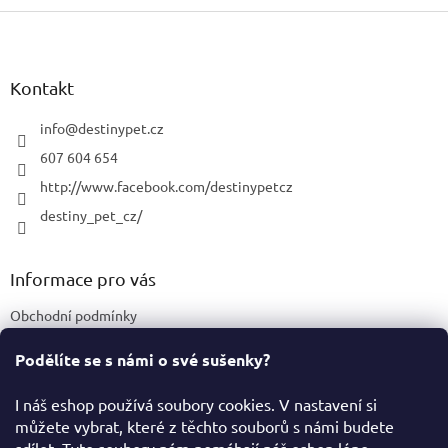
Z
á
p
a
Kontakt
t
í
info
@
destinypet.cz
607 604 654
http://www.facebook.com/destinypetcz
destiny_pet_cz/
Informace pro vás
Obchodní podmínky
Podmínky ochrany osobních údajů
Podělíte se s námi o své sušenky?
Certifikace a označení produktů
I náš eshop používá soubory cookies. V nastavení si
můžete vybrat, které z těchto souborů s námi budete
Facebook