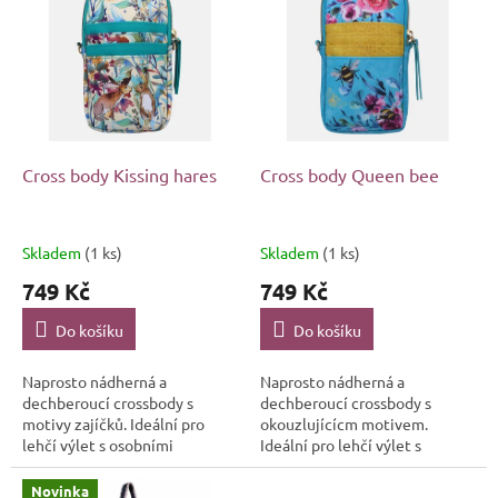
ý
u
p
k
i
t
s
ů
p
r
o
d
Cross body Kissing hares
Cross body Queen bee
u
k
t
Skladem
(1 ks)
Skladem
(1 ks)
ů
749 Kč
749 Kč
Do košíku
Do košíku
Naprosto nádherná a
Naprosto nádherná a
dechberoucí crossbody s
dechberoucí crossbody s
motivy zajíčků. Ideální pro
okouzlujícícm motivem.
lehčí výlet s osobními
Ideální pro lehčí výlet s
nezbytnostmi.
osobními nezbytnostmi.
Novinka