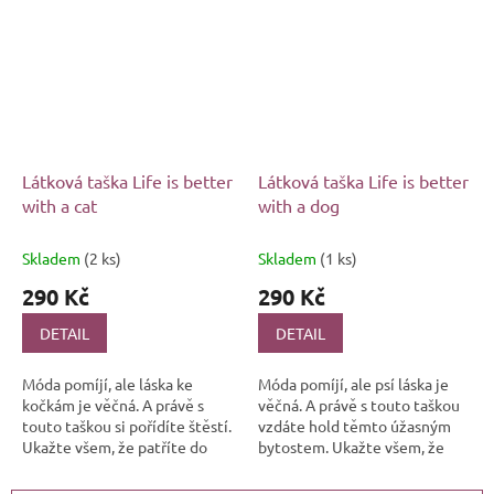
kočičkou nebo...
jedno, zda jste ve světě...
Látková taška Life is better
Látková taška Life is better
with a cat
with a dog
Skladem
(2 ks)
Skladem
(1 ks)
290 Kč
290 Kč
DETAIL
DETAIL
Móda pomíjí, ale láska ke
Móda pomíjí, ale psí láska je
kočkám je věčná. A právě s
věčná. A právě s touto taškou
touto taškou si pořídíte štěstí.
vzdáte hold těmto úžasným
Ukažte všem, že patříte do
bytostem. Ukažte všem, že
elitního klubu lidí, kteří mají
patříte do elitního klubu lidí,
život o chlup lepší právě...
kteří mají život o chlup...