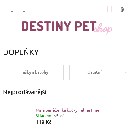
Přejít
NÁKUP
na
obsah
KOŠÍK
DOPLŇKY
Tašky a batohy
Ostatní
Nejprodávanější
Malá peněženka kočky Feline Fine
Skladem
(>5 ks)
119 Kč