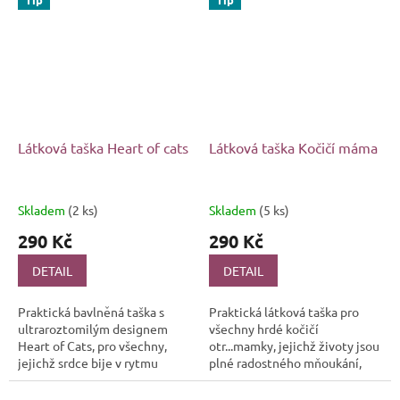
Látková taška Heart of cats
Látková taška Kočičí máma
Skladem
(2 ks)
Skladem
(5 ks)
290 Kč
290 Kč
DETAIL
DETAIL
Praktická bavlněná taška s
Praktická látková taška pro
ultraroztomilým designem
všechny hrdé kočičí
Heart of Cats, pro všechny,
otr...mamky, jejichž životy jsou
jejichž srdce bije v rytmu
plné radostného mňoukání,
kočičího vrnění 😻 Ať už svou
něžného vrnění a
domácnost sdílíte s jednou
bezpodmínečné lásky 😼 Je