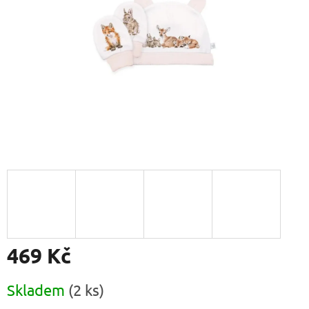
469 Kč
Měrná
Skladem
(2 ks)
cena: