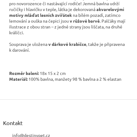
pro novorozence či nastávající rodiče! Jemná bavlna udrží
ručičky i hlavičku v teple, látka je dekorovaná
akvarelovými
motivy mláďat lesních zvířátek
na bílém pozadí, zatímco
lemování a ouška na čepici jsou
v růžové barvě
. Palčáky mají
ilustrace z obou stran – z jedné strany jsou liščata, na druhé
králíčci.
Souprava je uložena
v dárkové krabičce
, takže je připravena
k darování.
Rozměr balení:
18x 15 x 2 cm
Materiál:
100% bavlna, manžety 98 % bavlna a 2 % elastan
Z
á
p
a
Kontakt
t
í
info
@
destinypet.cz