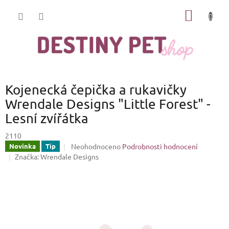
Přejít
NÁKUP
na
obsah
KOŠÍK
Kojenecká čepička a rukavičky
Wrendale Designs "Little Forest" -
Lesní zvířátka
2110
Průměrné
Neohodnoceno
Podrobnosti hodnocení
Novinka
Tip
hodnocení
Značka:
Wrendale Designs
produktu
je
0,0
z
5
hvězdiček.