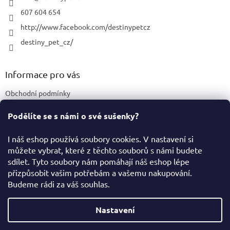
607 604 654
http://www.facebook.com/destinypetcz
destiny_pet_cz/
Informace pro vás
Obchodní podmínky
Podmínky ochrany osobních údajů
Podělíte se s námi o své sušenky?
Certifikace a označení produktů
I náš eshop používá soubory cookies. V nastavení si
můžete vybrat, které z těchto souborů s námi budete
Facebook
sdílet. Tyto soubory nám pomáhají náš eshop lépe
přizpůsobit vašim potřebám a vašemu nakupování.
Budeme rádi za váš souhlas.
Vytvořil Shoptet
Nastavení