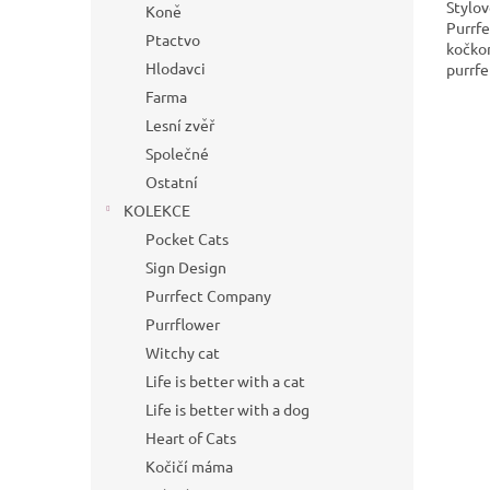
Stylov
Koně
Purrf
Ptactvo
kočkom
Hlodavci
purrfe
Farma
Lesní zvěř
Společné
Ostatní
KOLEKCE
Pocket Cats
Sign Design
Purrfect Company
Purrflower
Witchy cat
Life is better with a cat
Life is better with a dog
Heart of Cats
Kočičí máma