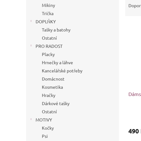
n
a
Mikiny
Dopor
e
z
Trička
l
e
DOPLŇKY
V
n
Tašky a batohy
ý
í
Ostatní
p
p
i
r
PRO RADOST
s
o
Placky
p
d
Hrnečky a láhve
r
u
Kancelářské potřeby
o
k
Domácnost
d
t
u
ů
Kosmetika
k
Dámsk
Hračky
t
Dárkové tašky
ů
Ostatní
MOTIVY
Kočky
490
Psi