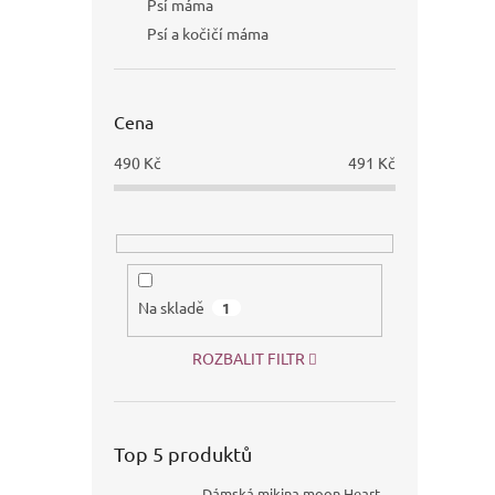
Psí máma
Psí a kočičí máma
Cena
490
Kč
491
Kč
Na skladě
1
ROZBALIT FILTR
Top 5 produktů
Dámská mikina moon Heart