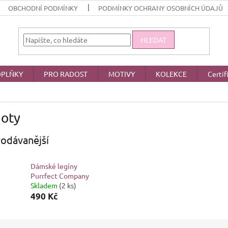
OBCHODNÍ PODMÍNKY
PODMÍNKY OCHRANY OSOBNÍCH ÚDAJŮ
HLEDAT
PLŇKY
PRO RADOST
MOTIVY
KOLEKCE
Certif
hoty
odávanější
Dámské legíny
Purrfect Company
Skladem
(2 ks)
490 Kč