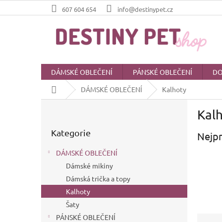
Přejít
607 604 654
info@destinypet.cz
na
obsah
DÁMSKÉ OBLEČENÍ
PÁNSKÉ OBLEČENÍ
DO
Domů
DÁMSKÉ OBLEČENÍ
Kalhoty
P
Kal
o
Přeskočit
s
Kategorie
kategorie
Nejpr
t
r
DÁMSKÉ OBLEČENÍ
a
Dámské mikiny
n
Dámská trička a topy
n
í
Kalhoty
p
Šaty
a
Ř
PÁNSKÉ OBLEČENÍ