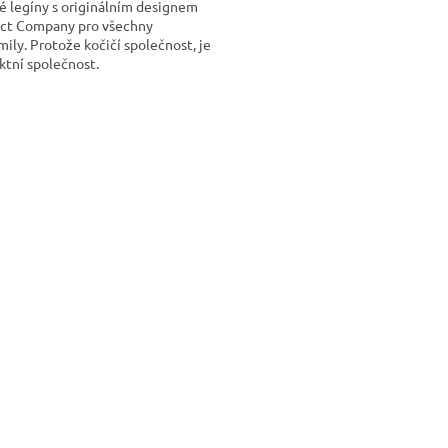
é legíny s originálním designem
ect Company pro všechny
ily. Protože kočičí společnost, je
ktní společnost.
O
v
l
á
d
a
c
í
p
r
v
k
y
v
ý
p
i
s