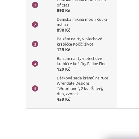
of cats
890 Kč
Dámská mikina moon Kočičí
máma
890 Kč
Balzám na rty v plechové
krabičce Kočičí život
129 Kč
Balzám na rty v plechové
krabičce kočičky Feline Fine
129 Kč
Dárková sada krémů na ruce
Wrendale Designs
"Woodland", 2 ks - Šalvěj,
dub, zvonek
459 Kč
Z
á
p
a
t