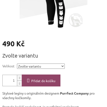
490 Kč
Měrná
Zvolte variantu
cena:
Velikost
Přidat do košíku
Stylové legíny s originálním designem
Purrfect Company
pro
všechny kočkomily.
Protože kočičí společnost, je purrfektní společnost.