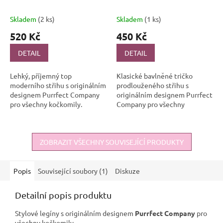
Skladem
(2 ks)
Skladem
(1 ks)
520 Kč
450 Kč
DETAIL
DETAIL
Lehký, příjemný top
Klasické bavlněné tričko
moderního střihu s originálním
prodlouženého střihu s
designem Purrfect Company
originálním designem Purrfect
pro všechny kočkomily.
Company pro všechny
Protože kočičí společnost, je
kočkomily. Protože kočičí
purrfektní společnost.
společnost, je purrfektní
společnost.
ZOBRAZIT VŠECHNY SOUVISEJÍCÍ PRODUKTY
Popis
Související soubory (1)
Diskuze
Detailní popis produktu
Stylové legíny s originálním designem
Purrfect Company
pro
všechny kočkomily.