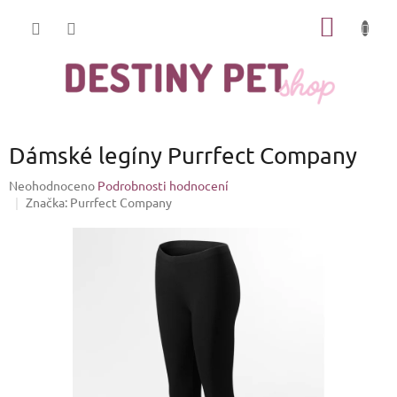
Přejít
NÁKUP
na
obsah
KOŠÍK
Dámské legíny Purrfect Company
Průměrné
Neohodnoceno
Podrobnosti hodnocení
hodnocení
Značka:
Purrfect Company
produktu
je
0,0
z
5
hvězdiček.