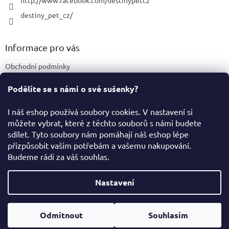
http://www.facebook.com/destinypetcz
destiny_pet_cz/
Informace pro vás
Obchodní podmínky
Podmínky ochrany osobních údajů
Podělíte se s námi o své sušenky?
Certifikace a označení produktů
I náš eshop používá soubory cookies. V nastavení si
můžete vybrat, které z těchto souborů s námi budete
Facebook
sdílet. Tyto soubory nám pomáhají náš eshop lépe
přizpůsobit vašim potřebám a vašemu nakupování.
Budeme rádi za váš souhlas.
Vytvořil Shoptet
Nastavení
Copyright 2026
Destiny Pet Shop
. Všechna práva vyhrazena.
Odmítnout
Souhlasím
Upravit nastavení cookies