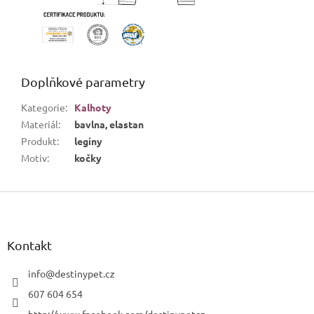
Doplňkové parametry
Kategorie
:
Kalhoty
Materiál
:
bavlna, elastan
Produkt
:
legíny
Motiv
:
kočky
Z
á
p
a
Kontakt
t
í
info
@
destinypet.cz
607 604 654