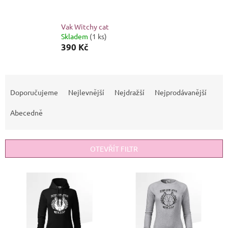
Vak Witchy cat
Skladem
(1 ks)
390 Kč
Ř
a
Doporučujeme
Nejlevnější
Nejdražší
Nejprodávanější
z
e
Abecedně
n
í
p
OTEVŘÍT FILTR
r
o
V
d
ý
u
p
k
i
t
s
ů