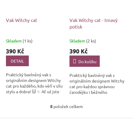
Vak Witchy cat
Vak Witchy cat - tmavý
potisk
Skladem
(1 ks)
Skladem
(2 ks)
390 Kč
390 Kč
DETAIL
Do košíku
Praktický bavlněný vak s
Praktický bavlněný vak s
originálním designem Witchy
originálním designem Witchy
cat pro každého, kdo věří v sílu
cat pro každou správnou
stylu a dobra! 🐱 ✨ Ať už jste
čarodějku i běžného
obyčejný smrtelník nebo
smrtelníka.
čarodějka v utajení,...
8
položek celkem
O
v
Z
l
á
á
d