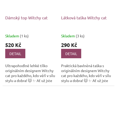
Dámský top Witchy cat
Látková taška Witchy cat
Skladem
(1 ks)
Skladem
(3 ks)
520 Kč
290 Kč
DETAIL
DETAIL
Ultrapohodlné lehké tílko
Praktická bavlněná taška s
originálním designem Witchy
originálním designem Witchy
cat pro každého, kdo věří v sílu
cat pro každého, kdo věří v sílu
stylu a dobra! 🐱 ✨ Ať už jste
stylu a dobra! 🐱 ✨ Ať už jste
obyčejný smrtelník nebo
obyčejný smrtelník nebo
čarodějka v utajení,...
čarodějka v...