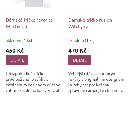
Dámské tričko favorite
Dámské tričko fusion
Witchy cat
Witchy cat
Skladem
(1 ks)
Skladem
(1 ks)
450 Kč
470 Kč
DETAIL
DETAIL
Ultrapohodlné tričko
Volnější tričko s ohrnutými
prodlouženého střihu s
rukávy a originálním designem
originálním designem Witchy
Witchy cat pro každou
cat pro každého, kdo věří v sílu
správnou čarodějku i běžného
stylu a dobra! 🐱 ✨ Ať už jste
smrtelníka.
obyčejný smrtelník nebo...