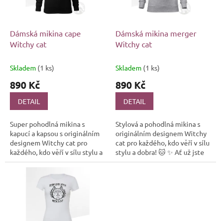
p
r
o
d
Dámská mikina cape
Dámská mikina merger
u
Witchy cat
Witchy cat
k
t
Skladem
(1 ks)
Skladem
(1 ks)
ů
890 Kč
890 Kč
DETAIL
DETAIL
Super pohodlná mikina s
Stylová a pohodlná mikina s
kapucí a kapsou s originálním
originálním designem Witchy
designem Witchy cat pro
cat pro každého, kdo věří v sílu
každého, kdo věří v sílu stylu a
stylu a dobra! 🐱 ✨ Ať už jste
dobra! 🐱 ✨ Ať už jste
obyčejný smrtelník nebo
obyčejný smrtelník nebo...
čarodějka v...