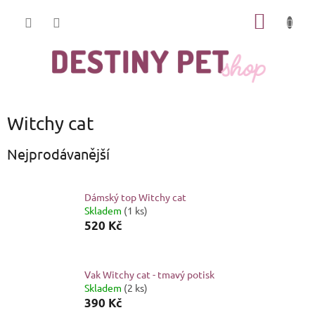
Přejít
NÁKUP
na
obsah
KOŠÍK
Witchy cat
Nejprodávanější
Dámský top Witchy cat
Skladem
(1 ks)
520 Kč
Vak Witchy cat - tmavý potisk
Skladem
(2 ks)
390 Kč