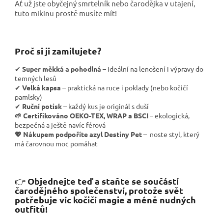
Ať už jste obyčejný smrtelník nebo čarodějka v utajení,
tuto mikinu prostě musíte mít!
Proč si ji zamilujete?
✔
Super měkká a pohodlná
– ideální na lenošení i výpravy do
temných lesů
✔
Velká kapsa
– praktická na ruce i poklady (nebo kočičí
pamlsky)
✔
Ruční potisk
– každý kus je originál s duší
🌱 Certifikováno OEKO-TEX, WRAP a BSCI
–
ekologická,
bezpečná a ještě navíc férová
💖 Nákupem podpoříte azyl Destiny Pet
– noste styl, který
má čarovnou moc pomáhat
Objednejte teď a staňte se součástí
👉
čarodějného společenství, protože svět
potřebuje víc kočičí magie a méně nudných
outfitů!