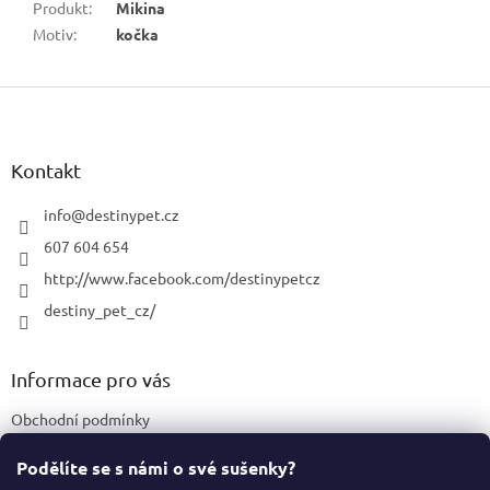
Produkt
:
Mikina
Motiv
:
kočka
Z
á
p
a
Kontakt
t
í
info
@
destinypet.cz
607 604 654
http://www.facebook.com/destinypetcz
destiny_pet_cz/
Informace pro vás
Obchodní podmínky
Podmínky ochrany osobních údajů
Podělíte se s námi o své sušenky?
Certifikace a označení produktů