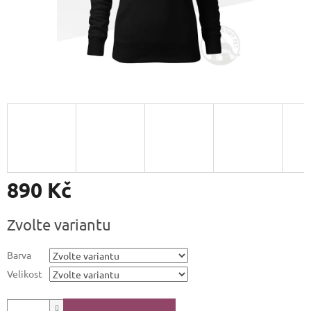
890 Kč
Měrná
Zvolte variantu
cena:
Barva
Velikost