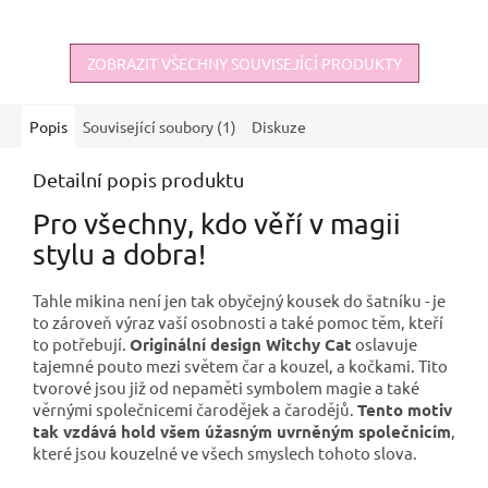
obyčejný smrtelník nebo
obyčejný smrtelník nebo
čarodějka v...
čarodějka v utajení,...
ZOBRAZIT VŠECHNY SOUVISEJÍCÍ PRODUKTY
Popis
Související soubory (1)
Diskuze
Detailní popis produktu
Pro všechny, kdo věří v magii
stylu a dobra!
Tahle mikina není jen tak obyčejný kousek do šatníku - je
to zároveň výraz vaší osobnosti a také pomoc těm, kteří
to potřebují.
Originální design Witchy Cat
oslavuje
tajemné pouto mezi světem čar a kouzel, a kočkami. Tito
tvorové jsou již od nepaměti symbolem magie a také
věrnými společnicemi čarodějek a čarodějů.
Tento motiv
tak vzdává hold všem úžasným uvrněným společnicím
,
které jsou kouzelné ve všech smyslech tohoto slova.