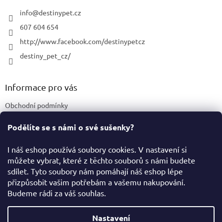
t
í
info
@
destinypet.cz
607 604 654
http://www.facebook.com/destinypetcz
destiny_pet_cz/
Informace pro vás
Obchodní podmínky
Podmínky ochrany osobních údajů
Podělíte se s námi o své sušenky?
Certifikace a označení produktů
I náš eshop používá soubory cookies. V nastavení si
můžete vybrat, které z těchto souborů s námi budete
Facebook
sdílet. Tyto soubory nám pomáhají náš eshop lépe
přizpůsobit vašim potřebám a vašemu nakupování.
Budeme rádi za váš souhlas.
Vytvořil Shoptet
Nastavení