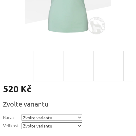
520 Kč
Měrná
Zvolte variantu
cena:
Barva
Velikost