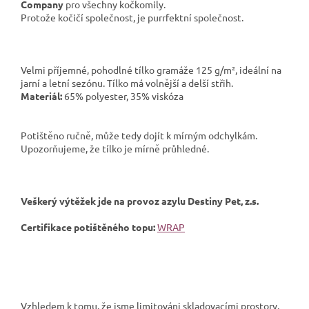
Company
pro všechny kočkomily.
Protože kočičí společnost, je purrfektní společnost.
Velmi příjemné, pohodlné tílko gramáže 125 g/m², ideální na
jarní a letní sezónu. Tílko má volnější a delší střih.
Materiál:
65% polyester, 35% viskóza
Potištěno ručně, může tedy dojít k mírným odchylkám.
Upozorňujeme, že tílko je mírně průhledné.
Veškerý výtěžek jde na provoz azylu Destiny Pet, z.s.
Certifikace potištěného topu:
WRAP
Vzhledem k tomu, že jsme limitováni skladovacími prostory,