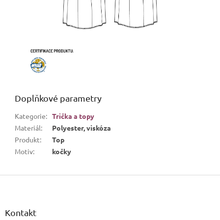
Doplňkové parametry
Kategorie
:
Trička a topy
Materiál
:
Polyester, viskóza
Produkt
:
Top
Motiv
:
kočky
Z
á
p
a
Kontakt