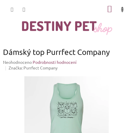
Přejít
NÁKUP
na
obsah
KOŠÍK
Dámský top Purrfect Company
Průměrné
Neohodnoceno
Podrobnosti hodnocení
hodnocení
Značka:
Purrfect Company
produktu
je
0,0
z
5
hvězdiček.