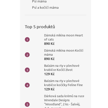
Psí máma
Psí a kočičí máma
Top 5 produktů
Dámská mikina moon Heart
of cats
890 Kč
Dámská mikina moon Kočičí
máma
890 Kč
Balzám na rty v plechové
krabičce Kočičí život
129 Kč
Balzám na rty v plechové
krabičce kočičky Feline Fine
129 Kč
Dárková sada krémů na ruce
Wrendale Designs
"Woodland", 2 ks - Šalvěj,