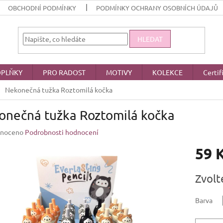
OBCHODNÍ PODMÍNKY
PODMÍNKY OCHRANY OSOBNÍCH ÚDAJŮ
HLEDAT
PLŇKY
PRO RADOST
MOTIVY
KOLEKCE
Certif
Nekonečná tužka Roztomilá kočka
onečná tužka Roztomilá kočka
né
noceno
Podrobnosti hodnocení
ení
59 
u
Měrná
Zvolt
cena:
ek.
Barva