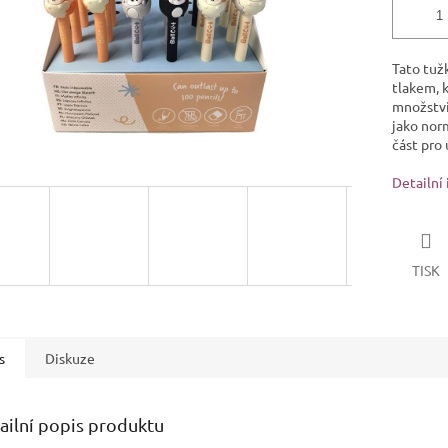
Tato tuž
tlakem, 
množství
jako norm
část pro
Detailní
TISK
s
Diskuze
ailní popis produktu