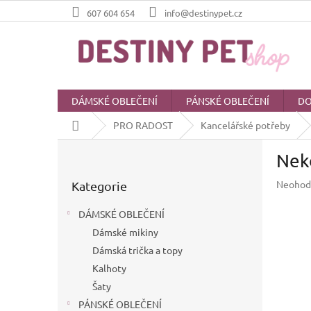
Přejít
607 604 654
info@destinypet.cz
na
obsah
DÁMSKÉ OBLEČENÍ
PÁNSKÉ OBLEČENÍ
DO
Domů
PRO RADOST
Kancelářské potřeby
P
Nek
o
Přeskočit
s
Průměr
Neohod
Kategorie
kategorie
t
hodnoc
r
produkt
DÁMSKÉ OBLEČENÍ
a
je
Dámské mikiny
n
0,0
z
Dámská trička a topy
n
5
í
Kalhoty
hvězdič
p
Šaty
a
PÁNSKÉ OBLEČENÍ