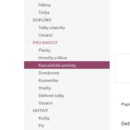
n
Mikiny
e
Trička
l
DOPLŇKY
Tašky a batohy
Ostatní
PRO RADOST
Placky
Hrnečky a láhve
Kancelářské potřeby
Domácnost
Kosmetika
Hračky
Dárkové tašky
Ostatní
Popi
MOTIVY
Kočky
Det
Psi