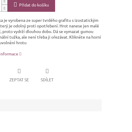
Přidat do košíku
ka je vyrobena ze super tvrdého grafitu s izostatickým
který je odolný proti opotřebení. Hrot nanese jen malé
, proto vydrží dlouhou dobu. Dá se vymazat gumou
ální tužka, ale není třeba ji ořezávat. Klikněte na horní
 uvolnění hrotu
 informace
ZEPTAT SE
SDÍLET