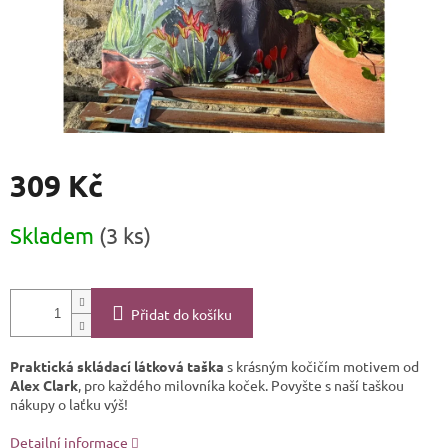
309 Kč
Měrná
Skladem
(3 ks)
cena:
Přidat do košíku
Praktická skládací látková taška
s krásným kočičím motivem od
Alex Clark
, pro každého milovníka koček. Povyšte s naší taškou
nákupy o laťku výš!
Detailní informace