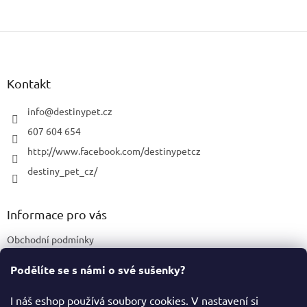
Z
á
p
a
Kontakt
t
í
info
@
destinypet.cz
607 604 654
http://www.facebook.com/destinypetcz
destiny_pet_cz/
Informace pro vás
Obchodní podmínky
Podmínky ochrany osobních údajů
Podělíte se s námi o své sušenky?
Certifikace a označení produktů
I náš eshop používá soubory cookies. V nastavení si