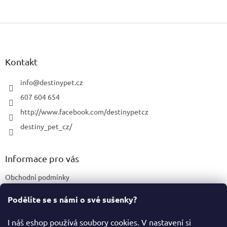
Z
á
p
a
Kontakt
t
í
info
@
destinypet.cz
607 604 654
http://www.facebook.com/destinypetcz
destiny_pet_cz/
Informace pro vás
Obchodní podmínky
Podmínky ochrany osobních údajů
Podělíte se s námi o své sušenky?
Certifikace a označení produktů
I náš eshop používá soubory cookies. V nastavení si