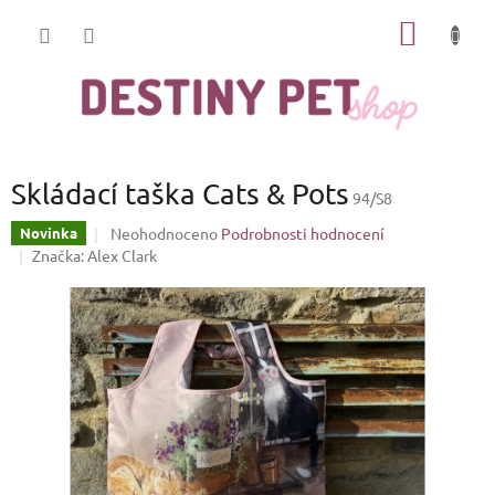
Přejít
NÁKUP
na
obsah
KOŠÍK
Skládací taška Cats & Pots
94/S8
Průměrné
Neohodnoceno
Podrobnosti hodnocení
Novinka
hodnocení
Značka:
Alex Clark
produktu
je
0,0
z
5
hvězdiček.