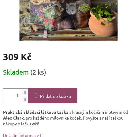
309 Kč
Měrná
Skladem
(2 ks)
cena:
Přidat do košíku
Praktická skládací látková taška
s krásným kočičím motivem od
Alex Clark
, pro každého milovníka koček. Povyšte s naší taškou
nákupy o laťku výš!
Detailní informace