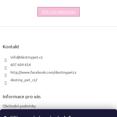
ZPĚT DO OBCHODU
Z
á
p
a
Kontakt
t
í
info
@
destinypet.cz
607 604 654
http://www.facebook.com/destinypetcz
destiny_pet_cz/
Informace pro vás
Obchodní podmínky
Podmínky ochrany osobních údajů