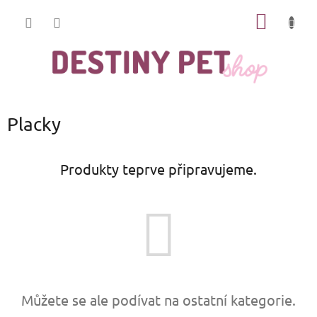
Přejít
NÁKUP
na
obsah
KOŠÍK
Placky
Produkty teprve připravujeme.
Můžete se ale podívat na ostatní kategorie.