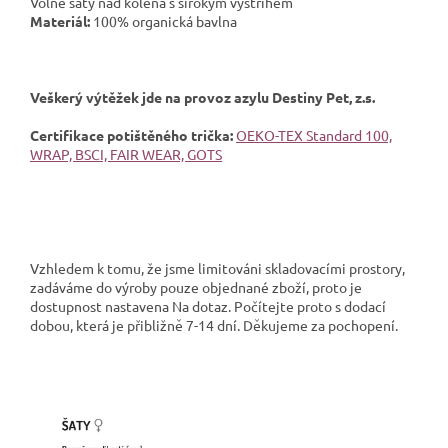
Volné šaty nad kolena s širokým výstřihem
Materiál:
100% organická bavlna
Veškerý výtěžek jde na provoz azylu Destiny Pet, z.s.
Certifikace potištěného trička:
OEKO-TEX Standard 100,
WRAP, BSCI, FAIR WEAR, GOTS
Vzhledem k tomu, že jsme limitováni skladovacími prostory,
zadáváme do výroby pouze objednané zboží, proto je
dostupnost nastavena Na dotaz. Počítejte proto s dodací
dobou, která je přibližně 7-14 dní. Děkujeme za pochopení.