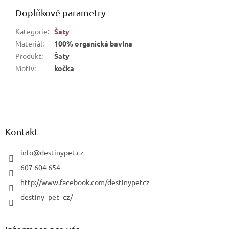
Doplňkové parametry
Kategorie
:
Šaty
Materiál
:
100% organická bavlna
Produkt
:
Šaty
Motiv
:
kočka
Z
á
p
a
Kontakt
t
í
info
@
destinypet.cz
607 604 654
http://www.facebook.com/destinypetcz
destiny_pet_cz/