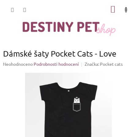
Přejít
NÁKUP
na
obsah
KOŠÍK
Dámské šaty Pocket Cats - Love
Průměrné
Neohodnoceno
Podrobnosti hodnocení
Značka:
Pocket cats
hodnocení
produktu
je
0,0
z
5
hvězdiček.