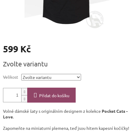
599 Kč
Měrná
Zvolte variantu
cena:
Velikost
Přidat do košíku
Volné dámské šaty s originálním designem z kolekce
Pocket Cats -
Love
.
Zapomeňte na miniaturní plemena, teď jsou hitem kapesní kočičky!