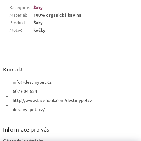
Kategorie
:
Šaty
Materiál
:
100% organická bavlna
Produkt
:
Šaty
Motiv
:
kočky
Z
á
p
a
Kontakt
t
í
info
@
destinypet.cz
607 604 654
http://www.facebook.com/destinypetcz
destiny_pet_cz/
Informace pro vás
Obchodní podmínky