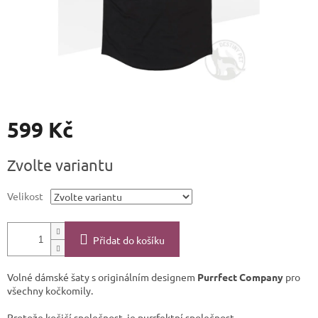
599 Kč
Měrná
Zvolte variantu
cena:
Velikost
Přidat do košíku
Volné dámské šaty s originálním designem
Purrfect Company
pro
všechny kočkomily.
Protože kočičí společnost, je purrfektní společnost.