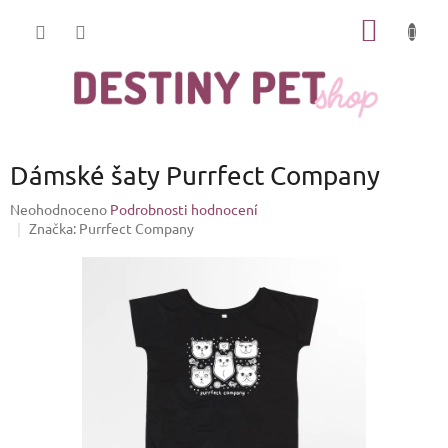
Přejít
NÁKUP
na
obsah
KOŠÍK
Dámské šaty Purrfect Company
Průměrné
Neohodnoceno
Podrobnosti hodnocení
hodnocení
Značka:
Purrfect Company
produktu
je
0,0
z
5
hvězdiček.