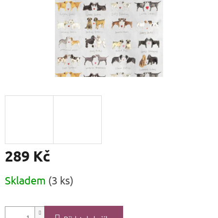
289 Kč
Měrná
Skladem
(3 ks)
cena: