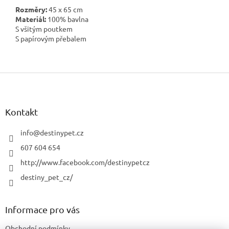
Rozměry:
45 x 65 cm
Materiál:
100% bavlna
S všitým poutkem
S papírovým přebalem
Z
á
p
a
Kontakt
t
í
info
@
destinypet.cz
607 604 654
http://www.facebook.com/destinypetcz
destiny_pet_cz/
Informace pro vás
Obchodní podmínky