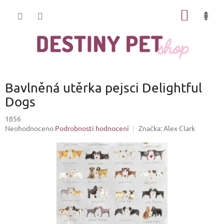
Přejít
NÁKUP
na
obsah
KOŠÍK
Bavlněná utěrka pejsci Delightful
Dogs
1856
Průměrné
Neohodnoceno
Podrobnosti hodnocení
Značka:
Alex Clark
hodnocení
produktu
je
0,0
z
5
hvězdiček.