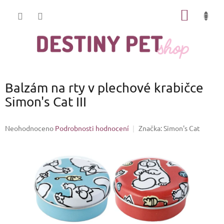
Přejít
NÁKUP
na
obsah
KOŠÍK
Balzám na rty v plechové krabičce
Simon's Cat III
Průměrné
Neohodnoceno
Podrobnosti hodnocení
Značka:
Simon's Cat
hodnocení
produktu
je
0,0
z
5
hvězdiček.