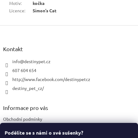
Motiv
:
kočka
Licence
:
Simon's Cat
Z
á
p
a
Kontakt
t
í
info
@
destinypet.cz
607 604 654
http://www.facebook.com/destinypetcz
destiny_pet_cz/
Informace pro vás
Obchodní podmínky
Podmínky ochrany osobních údajů
Podělíte se s námi o své sušenky?
Certifikace a označení produktů