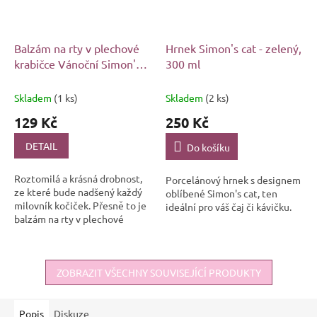
Balzám na rty v plechové
Hrnek Simon's cat - zelený,
krabičce Vánoční Simon's
300 ml
Cat
Skladem
(1 ks)
Skladem
(2 ks)
129 Kč
250 Kč
DETAIL
Do košíku
Roztomilá a krásná drobnost,
Porcelánový hrnek s designem
ze které bude nadšený každý
oblíbené Simon's cat, ten
milovník kočiček. Přesně to je
ideální pro váš čaj či kávičku.
balzám na rty v plechové
dózičce s motivem rozkošné
Simon's Cat se čtyřmi
úžasnými...
ZOBRAZIT VŠECHNY SOUVISEJÍCÍ PRODUKTY
Popis
Diskuze