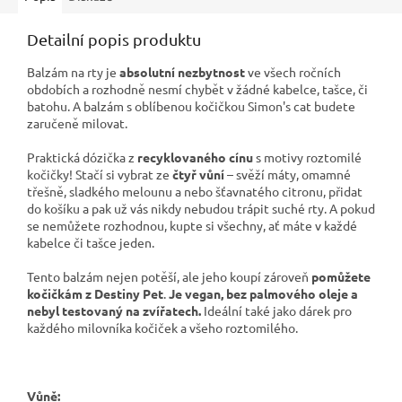
Detailní popis produktu
Balzám na rty je
absolutní nezbytnost
ve všech ročních
obdobích a rozhodně nesmí chybět v žádné kabelce, tašce, či
batohu. A balzám s oblíbenou kočičkou Simon's cat budete
zaručeně milovat.
Praktická dózička z
recyklovaného cínu
s motivy roztomilé
kočičky! Stačí si vybrat ze
čtyř vůní
– svěží máty, omamné
třešně, sladkého melounu a nebo šťavnatého citronu, přidat
do košíku a pak už vás nikdy nebudou trápit suché rty. A pokud
se nemůžete rozhodnou, kupte si všechny, ať máte v každé
kabelce či tašce jeden.
Tento balzám nejen potěší, ale jeho koupí zároveň
pomůžete
kočičkám z Destiny Pet
.
Je vegan, bez palmového oleje a
nebyl testovaný na zvířatech.
Ideální také jako dárek pro
každého milovníka kočiček a všeho roztomilého.
Vůně: