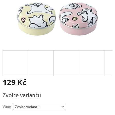
129 Kč
Měrná
Zvolte variantu
cena:
Vůně