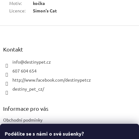
Motiv
:
kočka
Licence
:
Simon's Cat
Z
á
p
a
Kontakt
t
í
info
@
destinypet.cz
607 604 654
http://www.facebook.com/destinypetcz
destiny_pet_cz/
Informace pro vás
Obchodní podmínky
Podmínky ochrany osobních údajů
Podělíte se s námi o své sušenky?
Certifikace a označení produktů