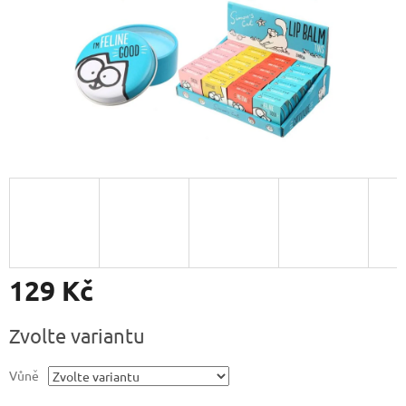
129 Kč
Měrná
Zvolte variantu
cena:
Vůně