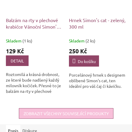
Balzám na rty v plechové
Hrnek Simon's cat - zelený,
krabičce Vánoční Simon's
300 ml
Cat
Skladem
(1 ks)
Skladem
(2 ks)
129 Kč
250 Kč
DETAIL
Do košíku
Roztomilá a krásná drobnost,
Porcelánový hrnek s designem
ze které bude nadšený každý
oblíbené Simon's cat, ten
milovník kočiček. Přesně to je
ideální pro váš čaj či kávičku.
balzám na rty v plechové
dózičce s motivem rozkošné
Simon's Cat se čtyřmi
úžasnými...
ZOBRAZIT VŠECHNY SOUVISEJÍCÍ PRODUKTY
Popis
Diskuze