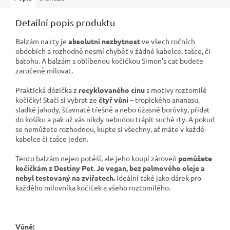
Detailní popis produktu
Balzám na rty je
absolutní nezbytnost
ve všech ročních
obdobích a rozhodně nesmí chybět v žádné kabelce, tašce, či
batohu. A balzám s oblíbenou kočičkou Simon's cat budete
zaručeně milovat.
Praktická dózička z
recyklovaného cínu
s motivy roztomilé
kočičky! Stačí si vybrat ze
čtyř vůní
– tropického ananasu,
sladké jahody, šťavnaté třešně a nebo úžasné borůvky, přidat
do košíku a pak už vás nikdy nebudou trápit suché rty. A pokud
se nemůžete rozhodnou, kupte si všechny, ať máte v každé
kabelce či tašce jeden.
Tento balzám nejen potěší, ale jeho koupí zároveň
pomůžete
kočičkám z Destiny Pet
.
Je vegan, bez palmového oleje a
nebyl testovaný na zvířatech.
Ideální také jako dárek pro
každého milovníka kočiček a všeho roztomilého.
Vůně: