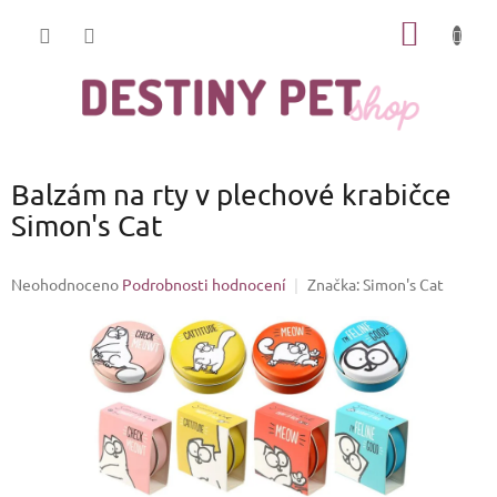
Přejít
NÁKUP
na
obsah
KOŠÍK
Balzám na rty v plechové krabičce
Simon's Cat
Průměrné
Neohodnoceno
Podrobnosti hodnocení
Značka:
Simon's Cat
hodnocení
produktu
je
0,0
z
5
hvězdiček.