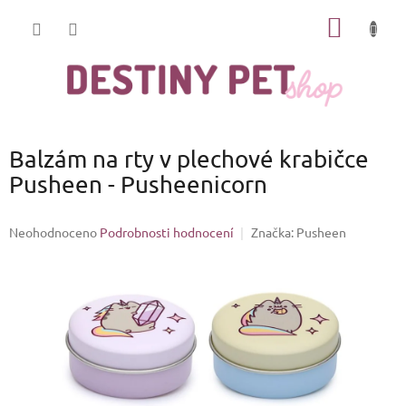
Přejít
NÁKUP
na
obsah
KOŠÍK
Balzám na rty v plechové krabičce
Pusheen - Pusheenicorn
Průměrné
Neohodnoceno
Podrobnosti hodnocení
Značka:
Pusheen
hodnocení
produktu
je
0,0
z
5
hvězdiček.