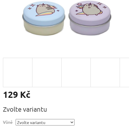
129 Kč
Měrná
Zvolte variantu
cena:
Vůně