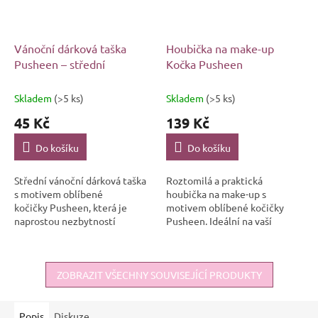
Vánoční dárková taška
Houbička na make-up
Pusheen – střední
Kočka Pusheen
Skladem
(>5 ks)
Skladem
(>5 ks)
45 Kč
139 Kč
Do košíku
Do košíku
Střední vánoční dárková taška
Roztomilá a praktická
s motivem oblíbené
houbička na make-up s
kočičky Pusheen, která je
motivem oblíbené kočičky
naprostou nezbytností
Pusheen. Ideální na vaší
letošních Vánoc.
každodenní make-up rutinu i
na rychlou úpravu na cestách.
ZOBRAZIT VŠECHNY SOUVISEJÍCÍ PRODUKTY
Popis
Diskuze