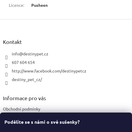
Licence
:
Pusheen
Z
á
p
a
Kontakt
t
í
info
@
destinypet.cz
607 604 654
http://www.facebook.com/destinypetcz
destiny_pet_cz/
Informace pro vás
Obchodní podmínky
Podmínky ochrany osobních údajů
Podělíte se s námi o své sušenky?
Certifikace a označení produktů