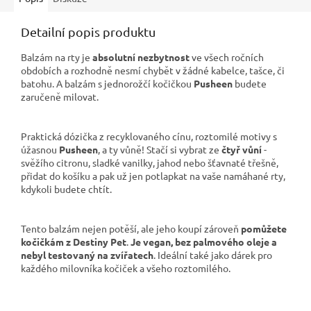
Detailní popis produktu
Balzám na rty je
absolutní nezbytnost
ve všech ročních
obdobích a rozhodně nesmí chybět v žádné kabelce, tašce, či
batohu. A balzám s jednorožčí kočičkou
Pusheen
budete
zaručeně milovat.
Praktická dózička z recyklovaného cínu, roztomilé motivy s
úžasnou
Pusheen
, a ty vůně! Stačí si vybrat ze
čtyř vůní
-
svěžího citronu, sladké vanilky, jahod nebo šťavnaté třešně,
přidat do košíku a pak už jen potlapkat na vaše namáhané rty,
kdykoli budete chtít.
Tento balzám nejen potěší, ale jeho koupí zároveň
pomůžete
kočičkám z Destiny Pet
.
Je vegan, bez palmového oleje a
nebyl testovaný na zvířatech
. Ideální také jako dárek pro
každého milovníka kočiček a všeho roztomilého.