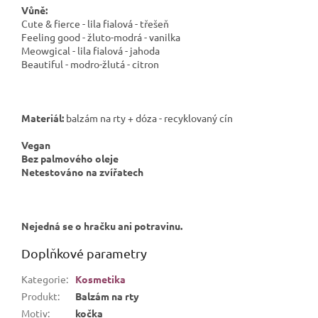
Vůně:
Cute & fierce - lila fialová - třešeň
Feeling good - žluto-modrá - vanilka
Meowgical - lila fialová - jahoda
Beautiful - modro-žlutá - citron
Materiál:
balzám na rty + dóza - recyklovaný cín
Vegan
Bez palmového oleje
Netestováno na zvířatech
Nejedná se o hračku ani potravinu.
Doplňkové parametry
Kategorie
:
Kosmetika
Produkt
:
Balzám na rty
Motiv
:
kočka