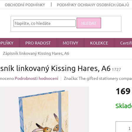
OBCHODNÍ PODMÍNKY
PODMÍNKY OCHRANY OSOBNÍCH ÚDAJŮ
HLEDAT
PLŇKY
PRO RADOST
MOTIVY
KOLEKCE
Certif
Zápisník linkovaný Kissing Hares, A6
sník linkovaný Kissing Hares, A6
1727
né
noceno
Podrobnosti hodnocení
Značka:
The gifted stationery compa
ení
169
u
Měrná
Skla
cena:
ek.