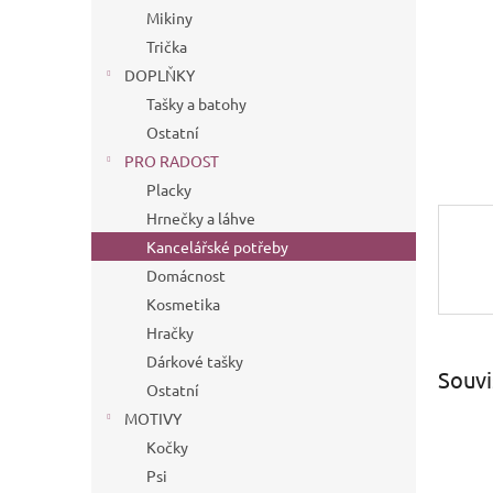
n
Mikiny
e
Trička
l
DOPLŇKY
Tašky a batohy
Ostatní
PRO RADOST
Placky
Hrnečky a láhve
Kancelářské potřeby
Domácnost
Kosmetika
Hračky
Dárkové tašky
Souvi
Ostatní
MOTIVY
Kočky
Psi