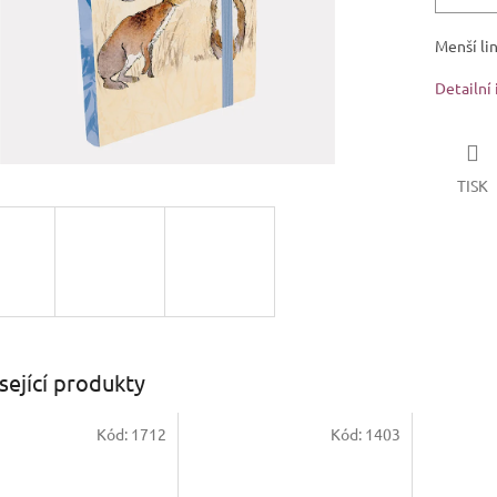
Menší li
Detailní
TISK
sející produkty
Kód:
1712
Kód:
1403