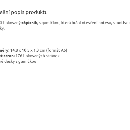
ailní popis produktu
í linkovaný
zápisník
, s gumičkou, která brání otevření notesu, s motive
ky.
měry:
14,8 x 10,5 x 1,3 cm (formát A6)
t stran:
176 linkovaných stránek
é desky s gumičkou