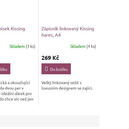
isek Kissing
Zápisník linkovaný Kissing
hares, A4
Skladem
(3 ks)
Skladem
(4 ks)
269 Kč
šíku
Do košíku
ická a okouzlující
Velký linkovaný sešit s
da dvou per v
luxusním designem se zajíci.
e ideální dárek pro
o chce víc než jen
 propisku – nebo
pro blízké.