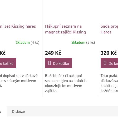
ní set Kissing hares
Nákupní seznam na
Sada prop
magnet zajíčci Kissing
Hares
hares
Skladem
(4 ks)
Skladem
(3 ks)
 Kč
249 Kč
320 Kč
o košíku
Do košíku
Do ko
í dopisní set v dárkové
Boží bloček či nákupní
Tato prakt
čce s krásným motivem
seznam nejen na lednici s
dárková sa
ů.
okouzlujícím motivem
krabičce j
zajíčka.
každého kd
obyčejnou
jako dárek 
s
Diskuze