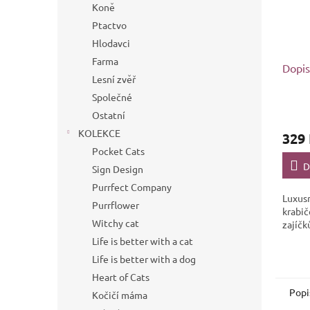
Koně
Ptactvo
Hlodavci
Farma
Dopis
Lesní zvěř
Společné
Ostatní
KOLEKCE
329
Pocket Cats
D
Sign Design
Purrfect Company
Luxusn
Purrflower
krabi
Witchy cat
zajíčk
Life is better with a cat
Life is better with a dog
Heart of Cats
Popi
Kočičí máma