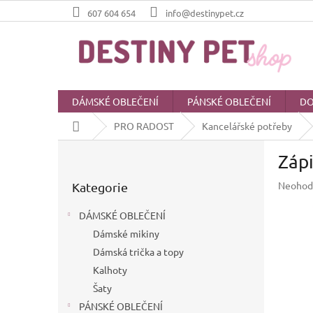
Přejít
607 604 654
info@destinypet.cz
na
obsah
DÁMSKÉ OBLEČENÍ
PÁNSKÉ OBLEČENÍ
DO
Domů
PRO RADOST
Kancelářské potřeby
P
Zápi
o
Přeskočit
s
Průměr
Neohod
Kategorie
kategorie
t
hodnoc
r
produkt
DÁMSKÉ OBLEČENÍ
a
je
Dámské mikiny
n
0,0
z
Dámská trička a topy
n
5
í
Kalhoty
hvězdič
p
Šaty
a
PÁNSKÉ OBLEČENÍ