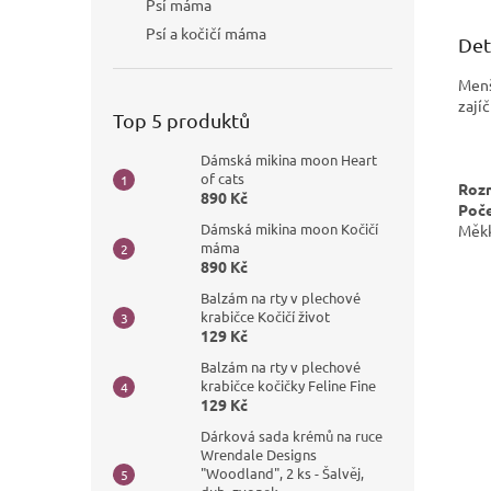
Psí máma
Psí a kočičí máma
Det
Menš
zajíč
Top 5 produktů
Dámská mikina moon Heart
of cats
Roz
890 Kč
Poče
Dámská mikina moon Kočičí
Měkk
máma
890 Kč
Balzám na rty v plechové
krabičce Kočičí život
129 Kč
Balzám na rty v plechové
krabičce kočičky Feline Fine
129 Kč
Dárková sada krémů na ruce
Wrendale Designs
"Woodland", 2 ks - Šalvěj,