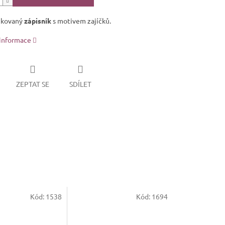
nkovaný
zápisník
s motivem zajíčků.
 informace
ZEPTAT SE
SDÍLET
Kód:
1538
Kód:
1694