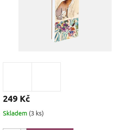
249 Kč
Měrná
Skladem
(3 ks)
cena: