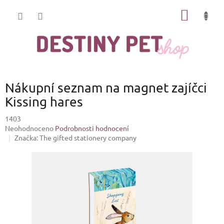
Přejít
NÁKUP
na
obsah
KOŠÍK
Nákupní seznam na magnet zajíčci
Kissing hares
1403
Průměrné
Neohodnoceno
Podrobnosti hodnocení
hodnocení
Značka:
The gifted stationery company
produktu
je
0,0
z
5
hvězdiček.