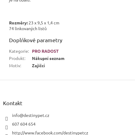
Rozměry:
23 x 9,5 x 1,4 cm
74 linkovaných listů
Doplňkové parametry
Kategorie
:
PRO RADOST
Produkt
:
Nákupní seznam
Motiv
:
Zajíčci
Z
á
p
a
Kontakt
t
í
info
@
destinypet.cz
607 604 654
http://www.facebook.com/destinypetcz