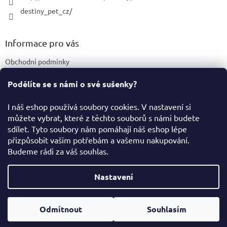
destiny_pet_cz/
Informace pro vás
Obchodní podmínky
Podmínky ochrany osobních údajů
Podělíte se s námi o své sušenky?
Certifikace a označení produktů
I náš eshop používá soubory cookies. V nastavení si
můžete vybrat, které z těchto souborů s námi budete
Facebook
sdílet. Tyto soubory nám pomáhají náš eshop lépe
přizpůsobit vašim potřebám a vašemu nakupování.
Budeme rádi za váš souhlas.
Vytvořil Shoptet
Nastavení
Copyright 2026
Destiny Pet Shop
. Všechna práva vyhrazena.
Odmítnout
Souhlasím
Upravit nastavení cookies