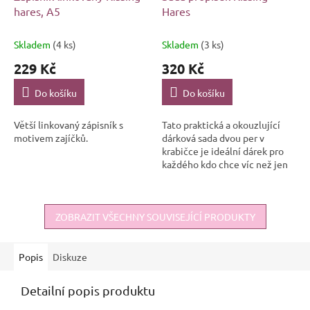
hares, A5
Hares
Skladem
(4 ks)
Skladem
(3 ks)
229 Kč
320 Kč
Do košíku
Do košíku
Větší linkovaný zápisník s
Tato praktická a okouzlující
motivem zajíčků.
dárková sada dvou per v
krabičce je ideální dárek pro
každého kdo chce víc než jen
obyčejnou propisku – nebo
jako dárek pro blízké.
ZOBRAZIT VŠECHNY SOUVISEJÍCÍ PRODUKTY
Popis
Diskuze
Detailní popis produktu