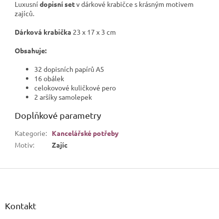
Luxusní
dopisní set
v dárkové krabičce s krásným motivem
zajíců.
Dárková krabička
23 x 17 x 3 cm
Obsahuje:
32 dopisních papírů A5
16 obálek
celokovové kuličkové pero
2 aršíky samolepek
Doplňkové parametry
Kategorie
:
Kancelářské potřeby
Motiv
:
Zajíc
Z
á
p
a
Kontakt
t