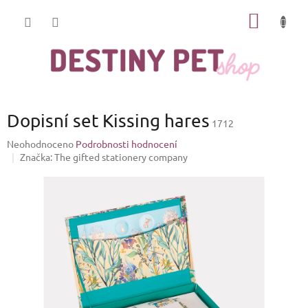
Přejít
NÁKUP
na
obsah
KOŠÍK
Dopisní set Kissing hares
1712
Průměrné
Neohodnoceno
Podrobnosti hodnocení
hodnocení
Značka:
The gifted stationery company
produktu
je
0,0
z
5
hvězdiček.