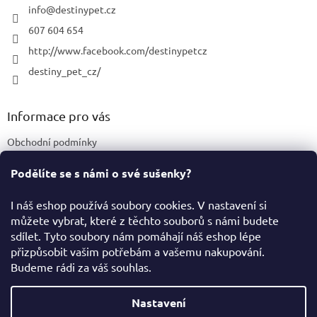
í
info
@
destinypet.cz
607 604 654
http://www.facebook.com/destinypetcz
destiny_pet_cz/
Informace pro vás
Obchodní podmínky
Podmínky ochrany osobních údajů
Podělíte se s námi o své sušenky?
Certifikace a označení produktů
I náš eshop používá soubory cookies. V nastavení si
můžete vybrat, které z těchto souborů s námi budete
Facebook
sdílet. Tyto soubory nám pomáhají náš eshop lépe
přizpůsobit vašim potřebám a vašemu nakupování.
Budeme rádi za váš souhlas.
Vytvořil Shoptet
Nastavení