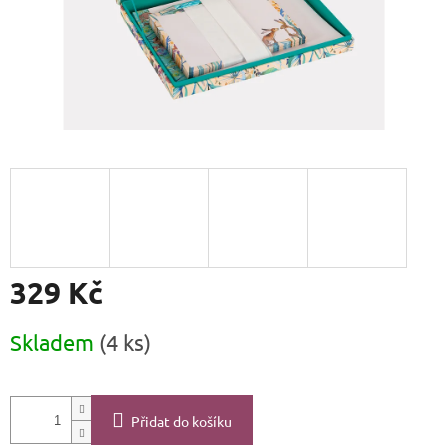
329 Kč
Měrná
Skladem
(4 ks)
cena:
Přidat do košíku