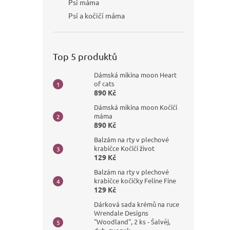
Psí máma
Psí a kočičí máma
Top 5 produktů
Dámská mikina moon Heart
of cats
890 Kč
Dámská mikina moon Kočičí
máma
890 Kč
Balzám na rty v plechové
krabičce Kočičí život
129 Kč
Balzám na rty v plechové
krabičce kočičky Feline Fine
129 Kč
Dárková sada krémů na ruce
Wrendale Designs
"Woodland", 2 ks - Šalvěj,