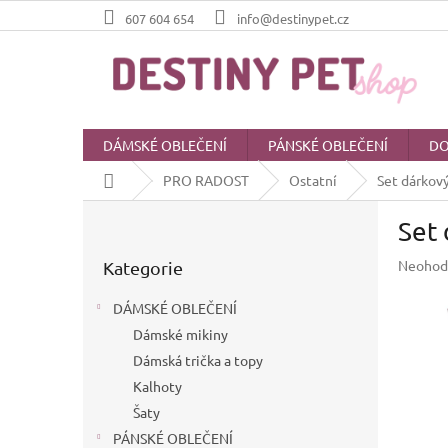
Přejít
607 604 654
info@destinypet.cz
na
obsah
DÁMSKÉ OBLEČENÍ
PÁNSKÉ OBLEČENÍ
DO
Domů
PRO RADOST
Ostatní
Set dárkový
P
Set 
o
Přeskočit
s
Průměr
Neohod
Kategorie
kategorie
t
hodnoc
r
produkt
DÁMSKÉ OBLEČENÍ
a
je
Dámské mikiny
n
0,0
z
Dámská trička a topy
n
5
í
Kalhoty
hvězdič
p
Šaty
a
PÁNSKÉ OBLEČENÍ