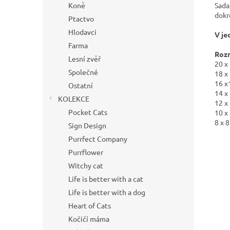
Sada
Koně
dokr
Ptactvo
Hlodavci
V je
Farma
Roz
Lesní zvěř
20 x
Společné
18 x
16 x
Ostatní
14 x
KOLEKCE
12 x
Pocket Cats
10 x
8 x 8
Sign Design
Purrfect Company
Purrflower
Witchy cat
Life is better with a cat
Life is better with a dog
Heart of Cats
Kočičí máma