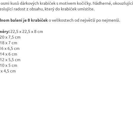
 osmi kusů dárkových krabiček s motivem kočičky. Nádherné, okouzlující
eslující radost z obsahu, který do krabiček umístíte.
dnom balení je 8 krabiček
o velikostech od největší po nejmenší.
měry:
22,5 x 22,5 x 8 cm
 20 x 7,5 cm
 18 x 7 cm
16 x 6,5 cm
 14 x 6 cm
 12 x 5,5 cm
 10 x 5 cm
 x 4,5 cm