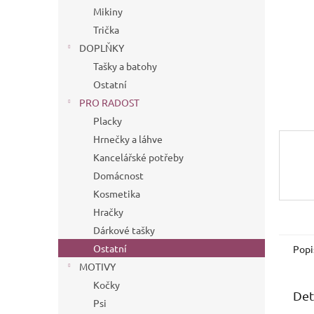
n
Mikiny
e
Trička
l
DOPLŇKY
Tašky a batohy
Ostatní
PRO RADOST
Placky
Hrnečky a láhve
Kancelářské potřeby
Domácnost
Kosmetika
Hračky
Dárkové tašky
Ostatní
Popi
MOTIVY
Kočky
Det
Psi