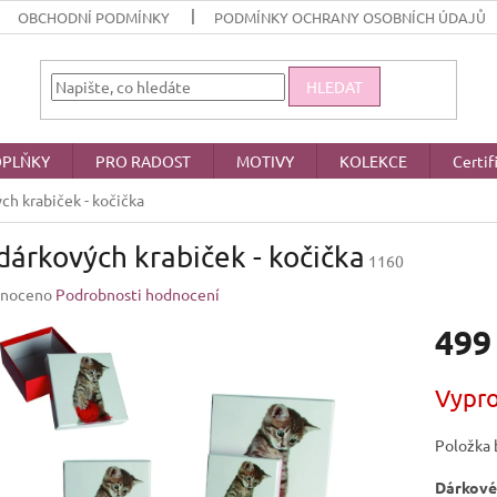
OBCHODNÍ PODMÍNKY
PODMÍNKY OCHRANY OSOBNÍCH ÚDAJŮ
HLEDAT
PLŇKY
PRO RADOST
MOTIVY
KOLEKCE
Certif
ch krabiček - kočička
dárkových krabiček - kočička
1160
né
noceno
Podrobnosti hodnocení
ení
499
u
Měrná
Vypr
cena:
ek.
Položka 
Dárkové