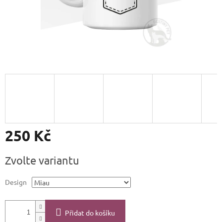
250 Kč
Měrná
Zvolte variantu
cena:
Design
Přidat do košíku