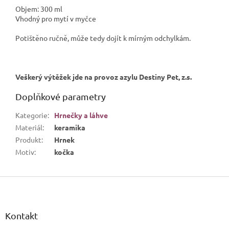
Objem: 300 ml
Vhodný pro mytí v myčce
Potištěno ručně, může tedy dojít k mírným odchylkám.
Veškerý výtěžek jde na provoz azylu Destiny Pet, z.s.
Doplňkové parametry
Kategorie
:
Hrnečky a láhve
Materiál
:
keramika
Produkt
:
Hrnek
Motiv
:
kočka
Z
á
p
a
Kontakt
t