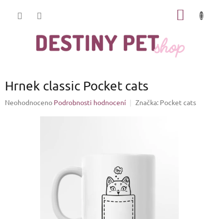
Přejít
NÁKUP
na
obsah
KOŠÍK
Hrnek classic Pocket cats
Průměrné
Neohodnoceno
Podrobnosti hodnocení
Značka:
Pocket cats
hodnocení
produktu
je
0,0
z
5
hvězdiček.