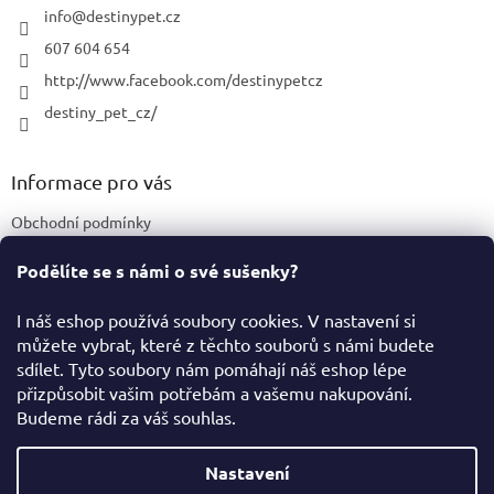
í
info
@
destinypet.cz
607 604 654
http://www.facebook.com/destinypetcz
destiny_pet_cz/
Informace pro vás
Obchodní podmínky
Podmínky ochrany osobních údajů
Podělíte se s námi o své sušenky?
Certifikace a označení produktů
I náš eshop používá soubory cookies. V nastavení si
můžete vybrat, které z těchto souborů s námi budete
Facebook
sdílet. Tyto soubory nám pomáhají náš eshop lépe
přizpůsobit vašim potřebám a vašemu nakupování.
Budeme rádi za váš souhlas.
Vytvořil Shoptet
Nastavení