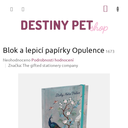
Přejít
NÁKUP
na
obsah
KOŠÍK
Blok a lepicí papírky Opulence
1673
Průměrné
Neohodnoceno
Podrobnosti hodnocení
hodnocení
Značka:
The gifted stationery company
produktu
je
0,0
z
5
hvězdiček.