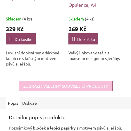
Opulence, A4
Skladem
(4 ks)
Skladem
(4 ks)
329 Kč
269 Kč
Do košíku
Do košíku
Luxusní dopisní set v dárkové
Velký linkovaný sešit s
krabičce s krásným motivem
luxusním designem s jeřáby.
pávů a jeřábů.
ZOBRAZIT VŠECHNY SOUVISEJÍCÍ PRODUKTY
Popis
Diskuze
Detailní popis produktu
Poznámkový
bloček a lepící papírky
s motivem pávů a jeřábů.