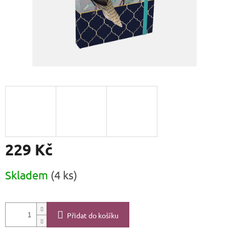
229 Kč
Měrná
Skladem
(4 ks)
cena:
Přidat do košíku