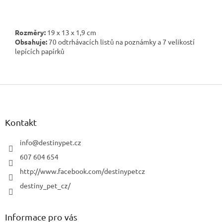
Rozměry:
19 x 13 x 1,9 cm
Obsahuje:
70 odtrhávacích listů na poznámky a 7 velikostí
lepících papírků
Z
á
p
a
Kontakt
t
í
info
@
destinypet.cz
607 604 654
http://www.facebook.com/destinypetcz
destiny_pet_cz/
Informace pro vás