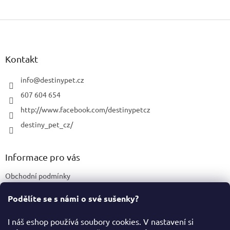
Z
á
p
a
Kontakt
t
í
info
@
destinypet.cz
607 604 654
http://www.facebook.com/destinypetcz
destiny_pet_cz/
Informace pro vás
Obchodní podmínky
Podmínky ochrany osobních údajů
Podělíte se s námi o své sušenky?
Certifikace a označení produktů
I náš eshop používá soubory cookies. V nastavení si