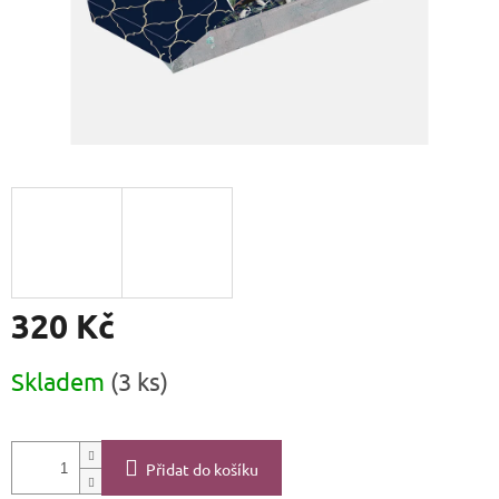
320 Kč
Měrná
Skladem
(3 ks)
cena:
Přidat do košíku