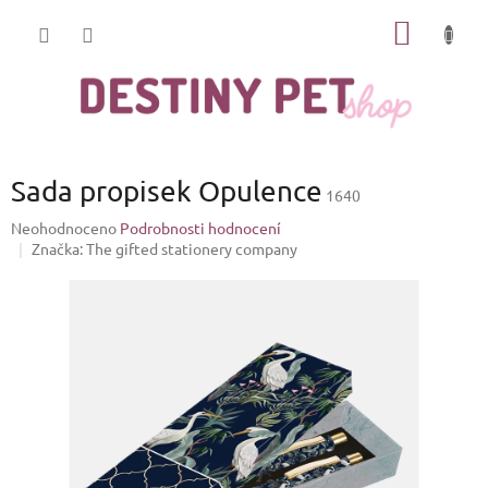
Přejít
NÁKUP
na
obsah
KOŠÍK
Sada propisek Opulence
1640
Průměrné
Neohodnoceno
Podrobnosti hodnocení
hodnocení
Značka:
The gifted stationery company
produktu
je
0,0
z
5
hvězdiček.