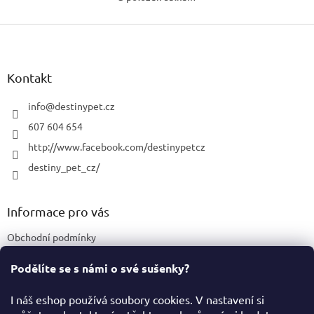
O
v
Z
l
á
á
d
p
a
a
Kontakt
c
t
í
í
info
@
destinypet.cz
p
r
607 604 654
v
http://www.facebook.com/destinypetcz
k
y
destiny_pet_cz/
v
ý
p
Informace pro vás
i
s
Obchodní podmínky
u
Podmínky ochrany osobních údajů
Podělíte se s námi o své sušenky?
Certifikace a označení produktů
I náš eshop používá soubory cookies. V nastavení si