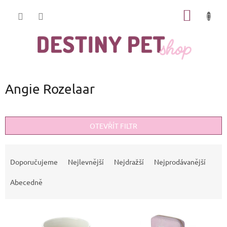
Přejít
NÁKUP
na
obsah
KOŠÍK
Angie Rozelaar
OTEVŘÍT FILTR
Ř
a
Doporučujeme
Nejlevnější
Nejdražší
Nejprodávanější
z
e
Abecedně
n
í
V
p
ý