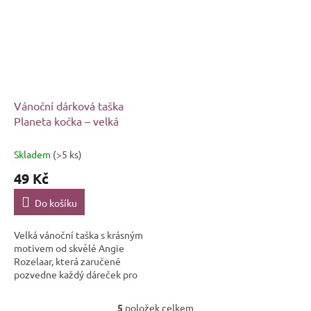
ideální tato...
Vánoční dárková taška
Planeta kočka – velká
Skladem
(>5 ks)
49 Kč
Do košíku
Velká vánoční taška s krásným
motivem od skvělé Angie
Rozelaar, která zaručené
pozvedne každý dáreček pro
každého kočkomila na úplně
jinou úroveň.
5
položek celkem