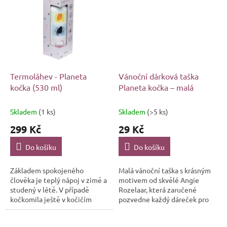
Termoláhev - Planeta
Vánoční dárková taška
kočka (530 ml)
Planeta kočka – malá
Skladem
(1 ks)
Skladem
(>5 ks)
299 Kč
29 Kč
Do košíku
Do košíku
Základem spokojeného
Malá vánoční taška s krásným
člověka je teplý nápoj v zimě a
motivem od skvělé Angie
studený v létě. V případě
Rozelaar, která zaručené
kočkomila ještě v kočičím
pozvedne každý dáreček pro
stylu. Že na vás sedí obojí? Tak
každého kočkomila na úplně
právě pro vás je naprosto
jinou úroveň.