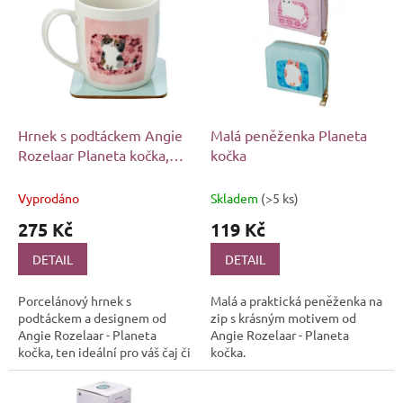
r
p
o
i
d
s
u
p
k
r
t
o
ů
d
Hrnek s podtáckem Angie
Malá peněženka Planeta
u
Rozelaar Planeta kočka,
kočka
k
300 ml
t
Vyprodáno
Skladem
(>5 ks)
ů
275 Kč
119 Kč
DETAIL
DETAIL
Porcelánový hrnek s
Malá a praktická peněženka na
podtáckem a designem od
zip s krásným motivem od
Angie Rozelaar - Planeta
Angie Rozelaar - Planeta
kočka, ten ideální pro váš čaj či
kočka.
kávičku.