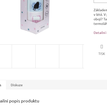
Základem
v létě. V
obojí? Ta
termoláh
Detailní
TISK
s
Diskuze
ailní popis produktu