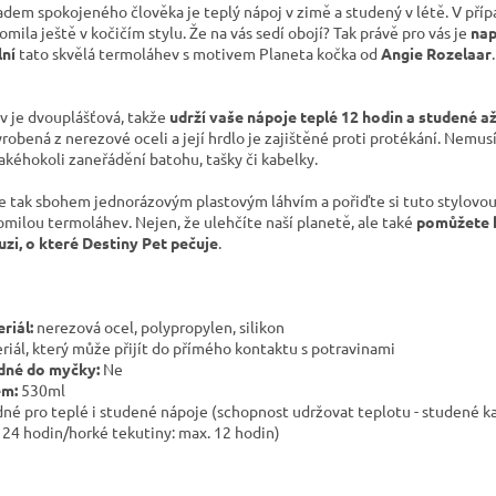
adem spokojeného člověka je teplý nápoj v zimě a studený v létě. V pří
omila ještě v kočičím stylu. Že na vás sedí obojí? Tak právě pro vás je
nap
lní
tato skvělá termoláhev s motivem Planeta kočka od
Angie Rozelaar
.
v je dvouplášťová, takže
udrží vaše nápoje teplé 12 hodin a studené a
yrobená z nerezové oceli a její hrdlo je zajištěné proti protékání. Nemus
jakéhokoli zaneřádění batohu, tašky či kabelky.
e tak sbohem jednorázovým plastovým láhvím a pořiďte si tuto stylovou
omilou termoláhev. Nejen, že ulehčíte naší planetě, ale také
pomůžete 
uzi, o které Destiny Pet pečuje
.
riál:
nerezová ocel, polypropylen, silikon
riál, který může přijít do přímého kontaktu s potravinami
né do myčky:
Ne
em:
530ml
né pro teplé i studené nápoje (s
chopnost udržovat teplotu - studené ka
24 hodin/horké tekutiny: max.
12 hodin)