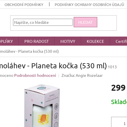
OBCHODNÍ PODMÍNKY
PODMÍNKY OCHRANY OSOBNÍCH ÚDAJŮ
HLEDAT
PLŇKY
PRO RADOST
MOTIVY
KOLEKCE
Certif
moláhev - Planeta kočka (530 ml)
oláhev - Planeta kočka (530 ml)
1013
né
noceno
Podrobnosti hodnocení
Značka:
Angie Rozelaar
ení
299
u
Měrná
Skla
cena:
ek.