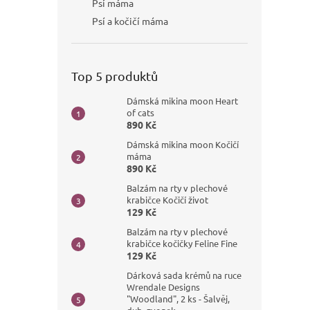
Psí máma
Psí a kočičí máma
Top 5 produktů
Dámská mikina moon Heart
of cats
890 Kč
Dámská mikina moon Kočičí
máma
890 Kč
Balzám na rty v plechové
krabičce Kočičí život
129 Kč
Balzám na rty v plechové
krabičce kočičky Feline Fine
129 Kč
Dárková sada krémů na ruce
Wrendale Designs
"Woodland", 2 ks - Šalvěj,