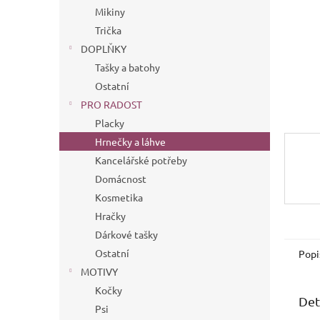
n
Mikiny
e
Trička
l
DOPLŇKY
Tašky a batohy
Ostatní
PRO RADOST
Placky
Hrnečky a láhve
Kancelářské potřeby
Domácnost
Kosmetika
Hračky
Dárkové tašky
Ostatní
Popi
MOTIVY
Kočky
Det
Psi