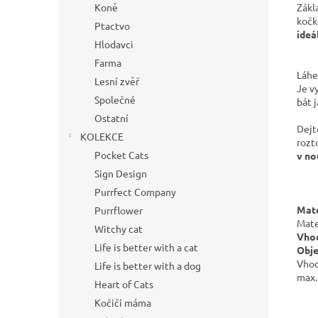
Zákl
Koně
kočk
Ptactvo
ideá
Hlodavci
Farma
Láhe
Lesní zvěř
Je v
Společné
bát 
Ostatní
Dejt
KOLEKCE
rozt
Pocket Cats
v no
Sign Design
Purrfect Company
Mate
Purrflower
Mate
Witchy cat
Vhod
Life is better with a cat
Obj
Vhod
Life is better with a dog
max.
Heart of Cats
Kočičí máma