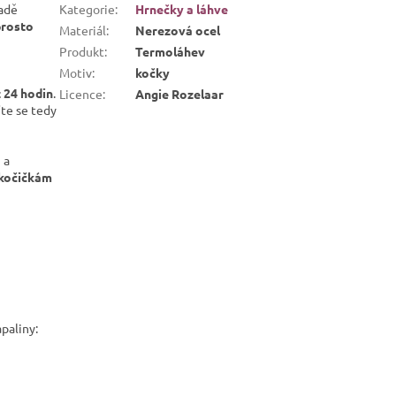
padě
Kategorie
:
Hrnečky a láhve
rosto
Materiál
:
Nerezová ocel
Produkt
:
Termoláhev
Motiv
:
kočky
ž 24 hodin
.
Licence
:
Angie Rozelaar
íte se tedy
 a
kočičkám
paliny: