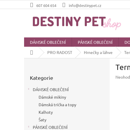
Přejít
607 604 654
info@destinypet.cz
na
obsah
DÁMSKÉ OBLEČENÍ
PÁNSKÉ OBLEČENÍ
DO
Domů
PRO RADOST
Hrnečky a láhve
Ter
P
Term
o
Přeskočit
s
Průměr
Neohod
Kategorie
kategorie
t
hodnoc
r
produkt
DÁMSKÉ OBLEČENÍ
a
je
Dámské mikiny
n
0,0
z
Dámská trička a topy
n
5
í
Kalhoty
hvězdič
p
Šaty
a
PÁNSKÉ OBLEČENÍ