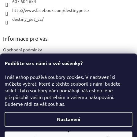
607 604 654
http://www.facebook.com/destinypetcz
destiny_pet_cz/
Informace pro vás
Obchodní podmínky
Podmínky ochrany osobních údajů
Podělíte se s námi o své sušenky?
Certifikace a označení produktů
I náš eshop používá soubory cookies. V nastavení si
můžete vybrat, které z těchto souborů s námi budete
Facebook
sdílet. Tyto soubory nám pomáhají náš eshop lépe
přizpůsobit vašim potřebám a vašemu nakupování.
Budeme rádi za váš souhlas.
Vytvořil Shoptet
Nastavení
Copyright 2026
Destiny Pet Shop
. Všechna práva vyhrazena.