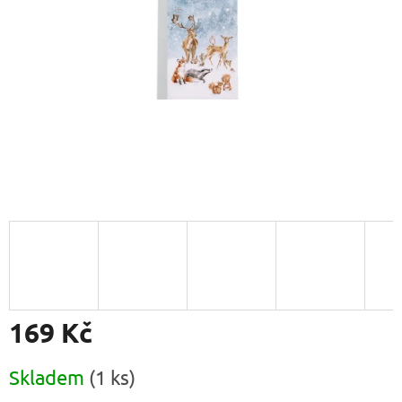
169 Kč
Měrná
Skladem
(1 ks)
cena: