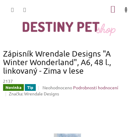
Přejít
NÁKUP
na
obsah
KOŠÍK
Zápisník Wrendale Designs "A
Winter Wonderland", A6, 48 l.,
linkovaný - Zima v lese
2137
Průměrné
Neohodnoceno
Podrobnosti hodnocení
Novinka
Tip
hodnocení
Značka:
Wrendale Designs
produktu
je
0,0
z
5
hvězdiček.