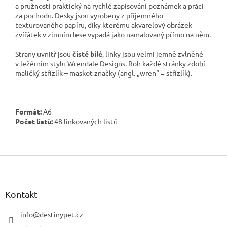
a pružnosti praktický na rychlé zapisování poznámek a práci
za pochodu. Desky jsou vyrobeny z příjemného
texturovaného papíru, díky kterému akvarelový obrázek
zvířátek v zimním lese vypadá jako namalovaný přímo na něm.
Strany uvnitř jsou
čistě bílé
, linky jsou velmi jemně zvlněné
v ležérním stylu Wrendale Designs. Roh každé stránky zdobí
maličký střízlík – maskot značky (angl. „wren“ = střízlík).
Formát:
A6
Počet listů:
48 linkovaných listů
Z
á
p
a
Kontakt
t
í
info
@
destinypet.cz