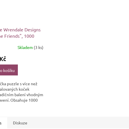
e Wrendale Designs
ne Friends", 1000
 - Kočky
Skladem
(3 ks)
 Kč
o košíku
čka puzzle s více než
alovaných koček
radičním balení vhodným
avení. Obsahuje 1000
z pevného kartonu,
r složeného obrázku
s
Diskuze