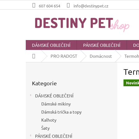
Přejít
607 604 654
info@destinypet.cz
na
obsah
DÁMSKÉ OBLEČENÍ
PÁNSKÉ OBLEČENÍ
DO
Domů
PRO RADOST
Domácnost
Termohr
P
Term
o
Přeskočit
s
Kategorie
kategorie
Novin
t
r
DÁMSKÉ OBLEČENÍ
a
Dámské mikiny
n
Dámská trička a topy
n
í
Kalhoty
p
Šaty
a
PÁNSKÉ OBLEČENÍ