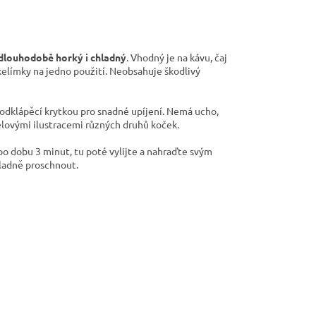
 dlouhodobě horký i chladný
. Vhodný je na kávu, čaj
 kelímky na jedno použití. Neobsahuje škodlivý
 odklápěcí krytkou pro snadné upíjení. Nemá ucho,
elovými ilustracemi různých druhů koček.
o dobu 3 minut, tu poté vylijte a nahraďte svým
kladně proschnout.