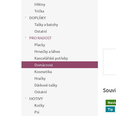
n
Mikiny
e
Trička
l
DOPLŇKY
Tašky a batohy
Ostatní
PRO RADOST
Placky
Hrnečky a láhve
Kancelářské potřeby
Domácnost
Kosmetika
Hračky
Dárkové tašky
Souvi
Ostatní
MOTIVY
Novi
Kočky
Tip
Psi