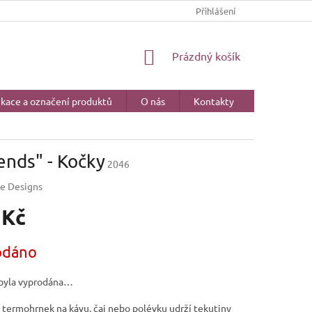
CERTIFIKACE A OZNAČENÍ PRODUKTŮ
Přihlášení
NÁKUPNÍ
Prázdný košík
KOŠÍK
ikace a označení produktů
O nás
Kontakty
ends" - Kočky
2046
e Designs
 Kč
odáno
byla vyprodána…
 termohrnek na kávu, čaj nebo polévku udrží tekutiny