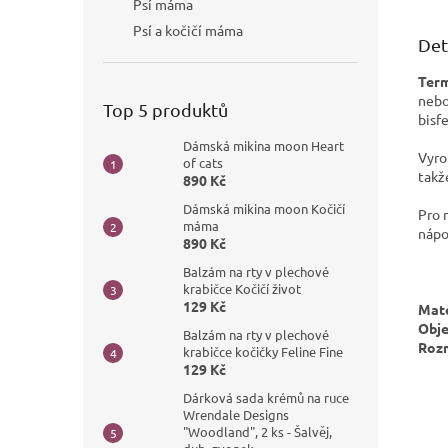
Psí máma
Psí a kočičí máma
Det
Ter
nebo
Top 5 produktů
bisf
Dámská mikina moon Heart
Vyro
of cats
takž
890 Kč
Dámská mikina moon Kočičí
Pro 
máma
nápo
890 Kč
Balzám na rty v plechové
krabičce Kočičí život
129 Kč
Mate
Obj
Balzám na rty v plechové
Roz
krabičce kočičky Feline Fine
129 Kč
Dárková sada krémů na ruce
Wrendale Designs
"Woodland", 2 ks - Šalvěj,