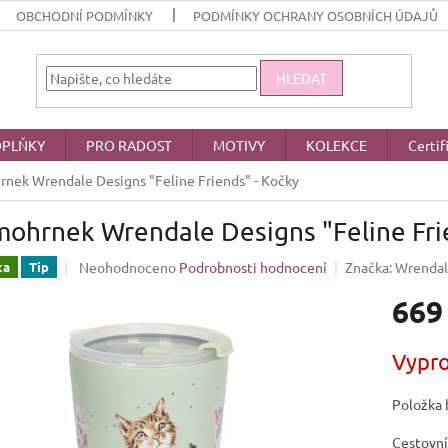
OBCHODNÍ PODMÍNKY
PODMÍNKY OCHRANY OSOBNÍCH ÚDAJŮ
HLEDAT
PLŇKY
PRO RADOST
MOTIVY
KOLEKCE
Certif
nek Wrendale Designs "Feline Friends" - Kočky
ohrnek Wrendale Designs "Feline Fri
Průměrné
Neohodnoceno
Podrobnosti hodnocení
Značka:
Wrendal
ka
Tip
hodnocení
669
produktu
je
0,0
Měrná
Vypr
z
cena:
5
hvězdiček.
Položka 
Cestovní