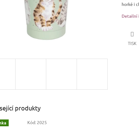
horké i 
Detailní
TISK
sející produkty
Kód:
2025
nka