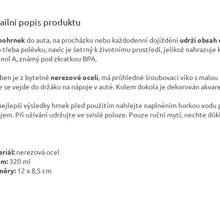
ailní popis produktu
mohrnek
do auta, na procházku nebo každodenní dojíždění
udrží obsah
 třeba polévku, navíc je šetrný k životnímu prostředí, jelikož nahrazuje
enol A, známý pod zkratkou BPA.
ben je z bytelné
nerezové oceli
, má průhledné šroubovací víko s malou
e se vejde do držáku na nápoje v autě. Kolem dokola je dekorován akvar
nejlepší výsledky hrnek před použitím nahřejte naplněním horkou vodu p
jem. Při užívání udržujte ve svislé poloze. Pouze ruční mytí, nechte dů
riál:
nerezová ocel
em:
320 ml
měry:
12 x 8,5 cm