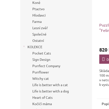
Koně
Ptactvo
Hlodavci
Farma
Puzzl
Lesní zvěř
"Feli
Společné
dílků
Ostatní
KOLEKCE
820
Pocket Cats
D
Sign Design
Purrfect Company
Skláda
Purrflower
100 m
Witchy cat
v net
k vyst
Life is better with a cat
dílků 
Life is better with a dog
rozmě
Heart of Cats
68...
Popi
Kočičí máma