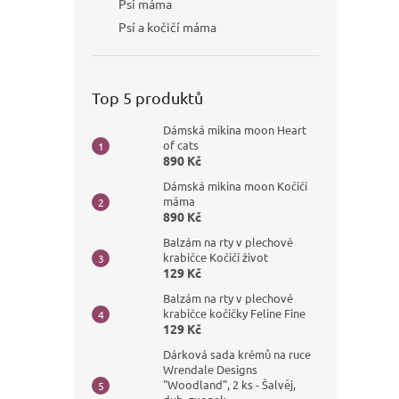
Psí máma
Psí a kočičí máma
Top 5 produktů
Dámská mikina moon Heart
of cats
890 Kč
Dámská mikina moon Kočičí
máma
890 Kč
Balzám na rty v plechové
krabičce Kočičí život
129 Kč
Balzám na rty v plechové
krabičce kočičky Feline Fine
129 Kč
Dárková sada krémů na ruce
Wrendale Designs
"Woodland", 2 ks - Šalvěj,