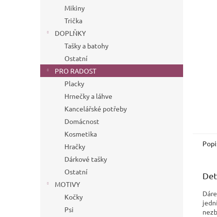
n
Mikiny
e
Trička
l
DOPLŇKY
Tašky a batohy
Ostatní
PRO RADOST
Placky
Hrnečky a láhve
Kancelářské potřeby
Domácnost
Kosmetika
Popi
Hračky
Dárkové tašky
Ostatní
Det
MOTIVY
Dáre
Kočky
jedn
Psi
nezb