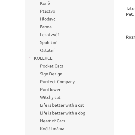
Koně
Tato
Ptactvo
Pet
.
Hlodavci
Farma
Lesní zvěř
Roz
Společné
Ostatní
KOLEKCE
Pocket Cats
Sign Design
Purrfect Company
Purrflower
Witchy cat
Life is better with a cat
Life is better with a dog
Heart of Cats
Kočičí máma