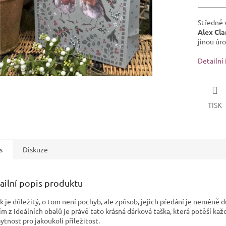
Středně 
Alex Cla
jinou úr
Detailní
TISK
s
Diskuze
ailní popis produktu
k je důležitý, o tom není pochyb, ale způsob, jejich předání je neméně d
ím z ideálních obalů je právě tato krásná dárková taška, která potěší ka
ytnost pro jakoukoli příležitost.