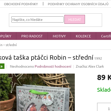
OBCHODNÍ PODMÍNKY
PODMÍNKY OCHRANY OSOBNÍCH ÚDAJŮ
HLEDAT
PLŇKY
PRO RADOST
MOTIVY
KOLEKCE
Certif
n – střední
ová taška ptáčci Robin – střední
1992
Průměrné
Neohodnoceno
Podrobnosti hodnocení
Značka:
Alex Clark
ka
hodnocení
89 
produktu
je
0,0
Měrná
Skla
z
cena:
5
hvězdiček.