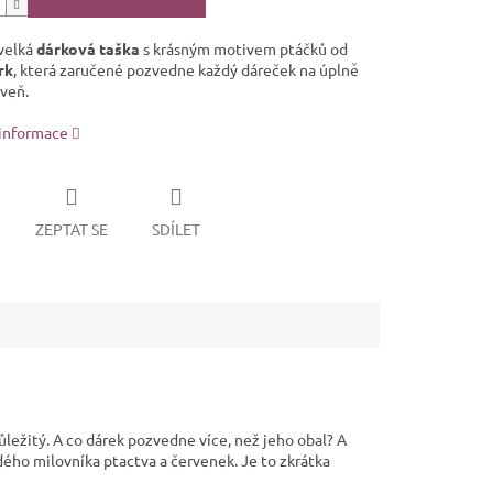
velká
dárková taška
s krásným motivem
ptáčků od
rk
, která zaručené pozvedne každý dáreček na úplně
oveň.
 informace
ZEPTAT SE
SDÍLET
ůležitý. A co dárek pozvedne více, než jeho obal? A
ždého milovníka ptactva a červenek. Je to zkrátka