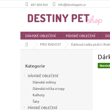
Přejít
607 604 654
info@destinypet.cz
na
obsah
DÁMSKÉ OBLEČENÍ
PÁNSKÉ OBLEČENÍ
DO
Domů
PRO RADOST
Dárková taška ptáčci Robi
P
Dárk
o
Přeskočit
s
Kategorie
kategorie
Novin
t
r
DÁMSKÉ OBLEČENÍ
a
Dámské mikiny
n
Dámská trička a topy
n
í
Kalhoty
p
Šaty
a
PÁNSKÉ OBLEČENÍ