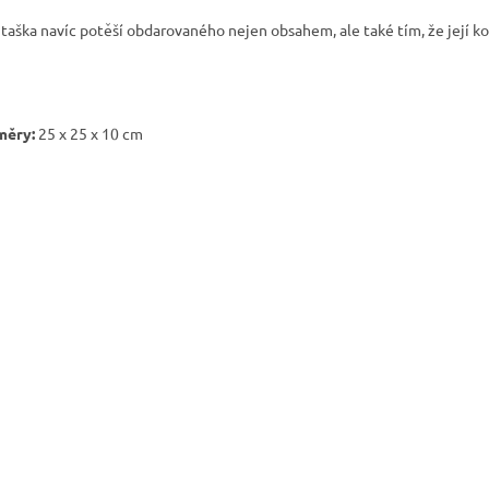
 taška navíc potěší obdarovaného nejen obsahem, ale také tím, že její k
měry:
25 x 25 x 10 cm