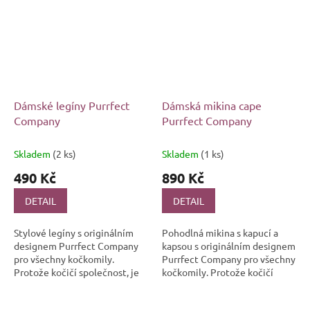
Dámské legíny Purrfect
Dámská mikina cape
Company
Purrfect Company
Skladem
(2 ks)
Skladem
(1 ks)
490 Kč
890 Kč
DETAIL
DETAIL
Stylové legíny s originálním
Pohodlná mikina s kapucí a
designem Purrfect Company
kapsou s originálním designem
pro všechny kočkomily.
Purrfect Company pro všechny
Protože kočičí společnost, je
kočkomily. Protože kočičí
purrfektní společnost.
společnost, je purrfektní
společnost.