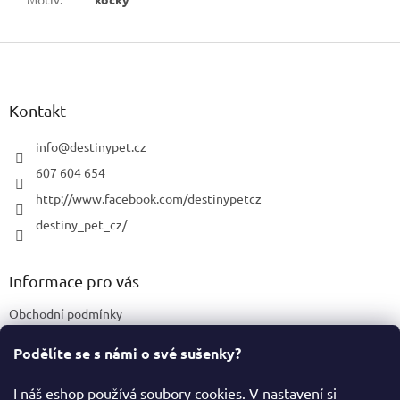
Z
á
p
a
Kontakt
t
í
info
@
destinypet.cz
607 604 654
http://www.facebook.com/destinypetcz
destiny_pet_cz/
Informace pro vás
Obchodní podmínky
Podmínky ochrany osobních údajů
Podělíte se s námi o své sušenky?
Certifikace a označení produktů
I náš eshop používá soubory cookies. V nastavení si