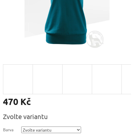
470 Kč
Měrná
Zvolte variantu
cena:
Barva