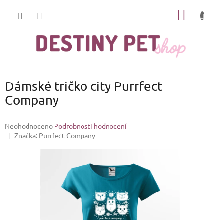
Přejít
NÁKUP
na
obsah
KOŠÍK
Dámské tričko city Purrfect
Company
Průměrné
Neohodnoceno
Podrobnosti hodnocení
hodnocení
Značka:
Purrfect Company
produktu
je
0,0
z
5
hvězdiček.