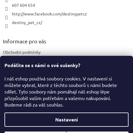
607 604 654
http://www.facebook.com/destinypetcz
destiny_pet_cz/
Informace pro vás
Obchodní podmínky
Podmínky ochrany osobních údajů
Podělíte se s námi o své sušenky?
Certifikace a označení produktů
I náš eshop používá soubory cookies. V nastavení si
můžete vybrat, které z těchto souborů s námi budete
Facebook
sdílet. Tyto soubory nám pomáhají náš eshop lépe
přizpůsobit vašim potřebám a vašemu nakupování.
Budeme rádi za váš souhlas.
Vytvořil Shoptet
Nastavení