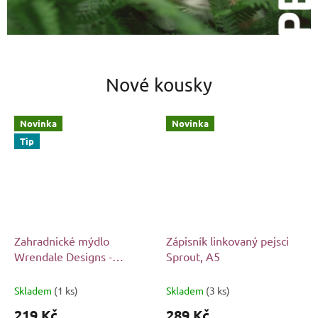
Nové kousky
Novinka
Novinka
Tip
Zahradnické mýdlo
Zápisník linkovaný pejsci
Wrendale Designs -
Sprout, A5
Zimolez, suchá ambra
Skladem
(1 ks)
Skladem
(3 ks)
219 Kč
289 Kč