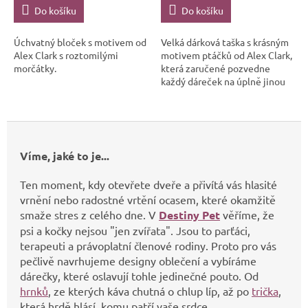
Do košíku
Do košíku
Úchvatný bloček s motivem od
Velká dárková taška s krásným
Alex Clark s roztomilými
motivem ptáčků od Alex Clark,
morčátky.
která zaručené pozvedne
každý dáreček na úplně jinou
úroveň.
Víme, jaké to je...
Ten moment, kdy otevřete dveře a přivítá vás hlasité
vrnění nebo radostné vrtění ocasem, které okamžitě
smaže stres z celého dne. V
Destiny Pet
věříme, že
psi a kočky nejsou "jen zvířata". Jsou to parťáci,
terapeuti a právoplatní členové rodiny. Proto pro vás
pečlivě navrhujeme designy oblečení a vybíráme
dárečky, které oslavují tohle jedinečné pouto. Od
hrnků
, ze kterých káva chutná o chlup líp, až po
trička
,
která hrdě hlásí, komu patří vaše srdce...