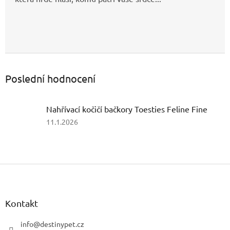
Poslední hodnocení
Nahřívací kočičí bačkory Toesties Feline Fine
Hodnocení
11.1.2026
produktu
je
5
z
Z
5
á
hvězdiček.
p
a
Kontakt
t
í
info
@
destinypet.cz