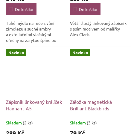
Do košíku
Do košíku
Tuhé mýdlo na ruce s vůní
Větší tlustý linkovaný zápisník
zimolezu a suché ambry
s psím motivem od malířky
a exfoliačními vlašskými
Alex Clark.
ořechy na zarytou špínu po
zahradničení.
Novinka
Novinka
Zápisník linkovaný králíček
Záložka magnetická
Hannah , A5
Brilliant Blackbirds
Skladem
(2 ks)
Skladem
(3 ks)
289 Kč
79 Kč