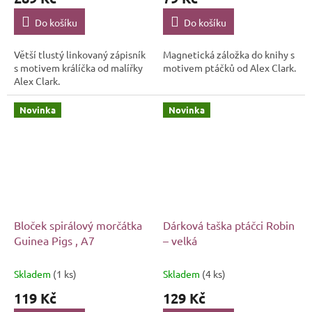
Do košíku
Do košíku
Větší tlustý linkovaný zápisník
Magnetická záložka do knihy s
s motivem králíčka od malířky
motivem ptáčků od Alex Clark.
Alex Clark.
Novinka
Novinka
Bloček spirálový morčátka
Dárková taška ptáčci Robin
Guinea Pigs , A7
– velká
Skladem
(1 ks)
Skladem
(4 ks)
119 Kč
129 Kč