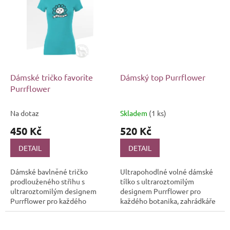
🌿🐱 Ať už jste vášnivý...
s bohatými...
Dámské tričko favorite
Dámský top Purrflower
Purrflower
Na dotaz
Skladem
(1 ks)
450 Kč
520 Kč
DETAIL
DETAIL
Dámské bavlněné tričko
Ultrapohodlné volné dámské
prodlouženého střihu s
tílko s ultraroztomilým
ultraroztomilým designem
designem Purrflower pro
Purrflower pro každého
každého botanika, zahrádkáře
botanika, zahrádkáře a
a především milovníka kočiček
především milovníka kočiček
🌿🐱 Ať už jste vášnivý pěstitel