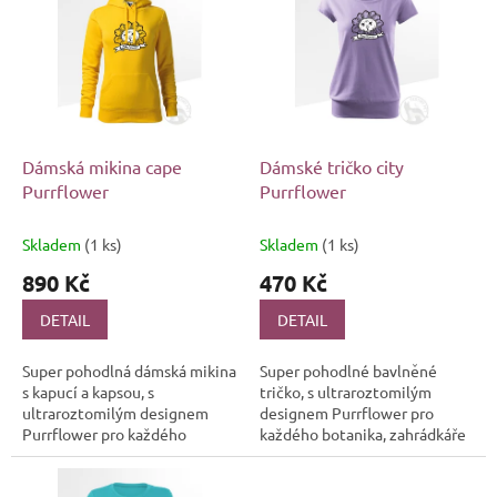
r
p
o
i
d
s
u
p
k
r
t
o
ů
d
Dámská mikina cape
Dámské tričko city
u
Purrflower
Purrflower
k
t
Skladem
(1 ks)
Skladem
(1 ks)
ů
890 Kč
470 Kč
DETAIL
DETAIL
Super pohodlná dámská mikina
Super pohodlné bavlněné
s kapucí a kapsou, s
tričko, s ultraroztomilým
ultraroztomilým designem
designem Purrflower pro
Purrflower pro každého
každého botanika, zahrádkáře
botanika, zahrádkáře a
a především milovníka kočiček
především milovníka kočiček
🌿🐱 Ať už jste vášnivý pěstitel