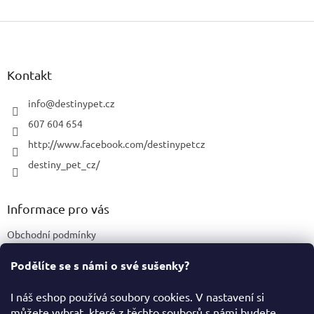
v
Z
l
á
á
d
p
a
a
Kontakt
c
t
í
í
info
@
destinypet.cz
p
r
607 604 654
v
http://www.facebook.com/destinypetcz
k
y
destiny_pet_cz/
v
ý
p
Informace pro vás
i
s
Obchodní podmínky
u
Podmínky ochrany osobních údajů
Podělíte se s námi o své sušenky?
Certifikace a označení produktů
I náš eshop používá soubory cookies. V nastavení si
můžete vybrat, které z těchto souborů s námi budete