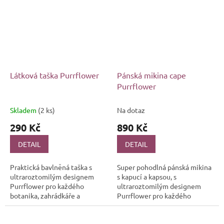
🌿🐱 Ať už jste vášnivý
s bohatými...
pěstitel...
Látková taška Purrflower
Pánská mikina cape
Purrflower
Skladem
(2 ks)
Na dotaz
290 Kč
890 Kč
DETAIL
DETAIL
Praktická bavlněná taška s
Super pohodlná pánská mikina
ultraroztomilým designem
s kapucí a kapsou, s
Purrflower pro každého
ultraroztomilým designem
botanika, zahrádkáře a
Purrflower pro každého
především milovníka kočiček
botanika, zahrádkáře a
🌿🐱 Ať už jste vášnivý pěstitel
především milovníka kočiček
s bohatými...
🌿🐱 Ať už jste vášnivý...