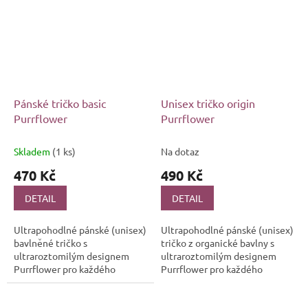
Pánské tričko basic
Unisex tričko origin
Purrflower
Purrflower
Skladem
(1 ks)
Na dotaz
470 Kč
490 Kč
DETAIL
DETAIL
Ultrapohodlné pánské (unisex)
Ultrapohodlné pánské (unisex)
bavlněné tričko s
tričko z organické bavlny s
ultraroztomilým designem
ultraroztomilým designem
Purrflower pro každého
Purrflower pro každého
botanika, zahrádkáře a
botanika, zahrádkáře a
především milovníka kočiček
především milovníka kočiček
🌿🐱 Ať už jste vášnivý...
🌿🐱 Ať už jste...