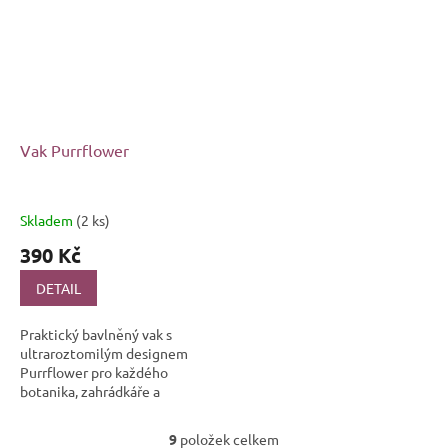
Vak Purrflower
Skladem
(2 ks)
390 Kč
DETAIL
Praktický bavlněný vak s
ultraroztomilým designem
Purrflower pro každého
botanika, zahrádkáře a
především milovníka kočiček
🌿🐱 Ať už jste vášnivý pěstitel
9
položek celkem
O
s bohatými...