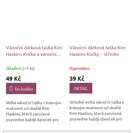
ideální tato...
Vánoční dárková taška Kim
Vánoční dárková taška Kim
Haskins Kočka a vánoční
Haskins Kočky – střední
věnec – velká
Skladem
(>5 ks)
Vyprodáno
49 Kč
39 Kč
DETAIL
Do košíku
Středně velká vánoční taška s
Velká vánoční taška s krásným
krásným motivem od skvělé
motivem od skvělé Kim
Kim Haskins, která zaručené
Haskins, která zaručené
pozvedne každý dáreček pro
pozvedne každý dáreček pro
každého kočkomila na úplně
každého kočkomila na úplně
jinou úroveň.
jinou úroveň.