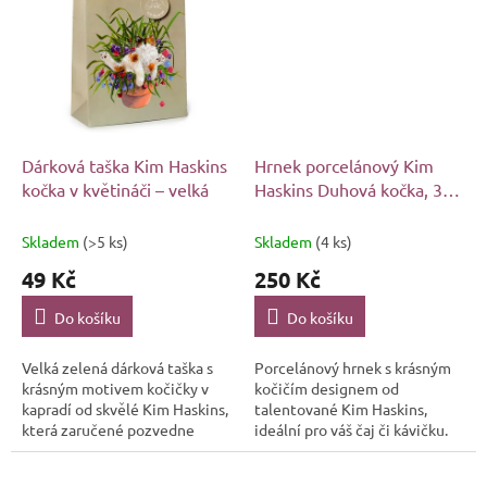
úroveň.
Dárková taška Kim Haskins
Hrnek porcelánový Kim
kočka v květináči – velká
Haskins Duhová kočka, 350
ml
Skladem
(>5 ks)
Skladem
(4 ks)
49 Kč
250 Kč
Do košíku
Do košíku
Velká zelená dárková taška s
Porcelánový hrnek s krásným
krásným motivem kočičky v
kočičím designem od
kapradí od skvělé Kim Haskins,
talentované Kim Haskins,
která zaručené pozvedne
ideální pro váš čaj či kávičku.
každý dáreček pro každého
kočkomila na úplně jinou