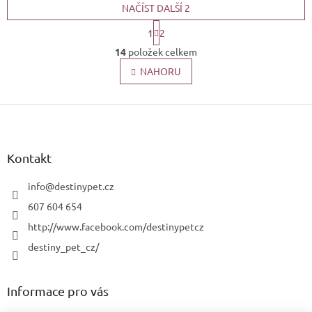
NAČÍST DALŠÍ 2
S
1
2
t
O
r
14
položek celkem
v
á
l
NAHORU
n
k
á
o
d
v
Z
a
á
c
á
n
í
p
í
p
a
Kontakt
r
t
v
í
info
@
destinypet.cz
k
y
607 604 654
v
http://www.facebook.com/destinypetcz
ý
p
destiny_pet_cz/
i
s
u
Informace pro vás