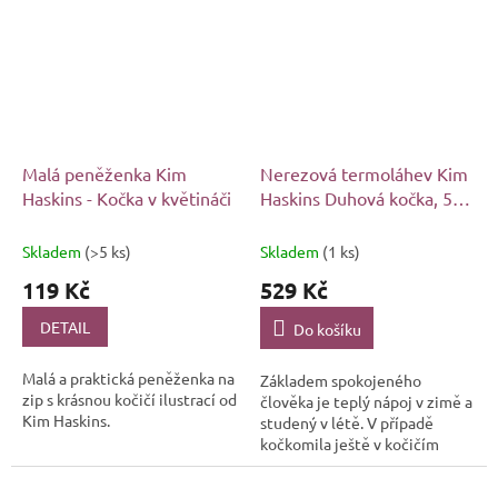
Malá peněženka Kim
Nerezová termoláhev Kim
Haskins - Kočka v květináči
Haskins Duhová kočka, 500
ml
Skladem
(>5 ks)
Skladem
(1 ks)
119 Kč
529 Kč
DETAIL
Do košíku
Malá a praktická peněženka na
Základem spokojeného
zip s krásnou kočičí ilustrací od
člověka je teplý nápoj v zimě a
Kim Haskins.
studený v létě. V případě
kočkomila ještě v kočičím
stylu. Že na vás sedí obojí? Tak
právě pro vás je naprosto