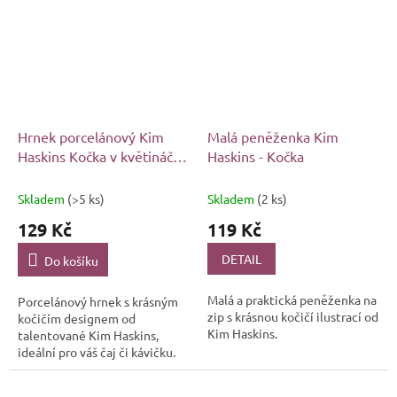
úroveň.
Hrnek porcelánový Kim
Malá peněženka Kim
Haskins Kočka v květináči,
Haskins - Kočka
300 ml
Skladem
(>5 ks)
Skladem
(2 ks)
129 Kč
119 Kč
DETAIL
Do košíku
Malá a praktická peněženka na
Porcelánový hrnek s krásným
zip s krásnou kočičí ilustrací od
kočičím designem od
Kim Haskins.
talentované Kim Haskins,
ideální pro váš čaj či kávičku.