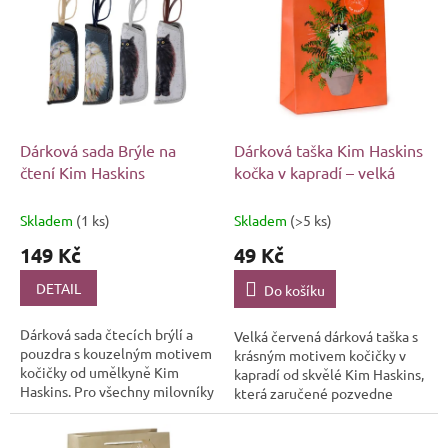
r
p
o
i
d
s
u
p
k
r
t
o
ů
d
Dárková sada Brýle na
Dárková taška Kim Haskins
u
čtení Kim Haskins
kočka v kapradí – velká
k
t
Skladem
(1 ks)
Skladem
(>5 ks)
ů
149 Kč
49 Kč
DETAIL
Do košíku
Dárková sada čtecích brýlí a
Velká červená dárková taška s
pouzdra s kouzelným motivem
krásným motivem kočičky v
kočičky od umělkyně Kim
kapradí od skvělé Kim Haskins,
Haskins. Pro všechny milovníky
která zaručené pozvedne
kočiček a dobrého čtení.
každý dáreček pro každého
kočkomila na úplně jinou