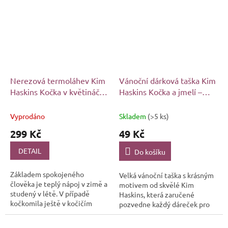
ideální tato...
Nerezová termoláhev Kim
Vánoční dárková taška Kim
Haskins Kočka v květináči,
Haskins Kočka a jmelí –
500 ml
velká
Vyprodáno
Skladem
(>5 ks)
299 Kč
49 Kč
DETAIL
Do košíku
Základem spokojeného
Velká vánoční taška s krásným
člověka je teplý nápoj v zimě a
motivem od skvělé Kim
studený v létě. V případě
Haskins, která zaručené
kočkomila ještě v kočičím
pozvedne každý dáreček pro
stylu. Že na vás sedí obojí? Tak
každého kočkomila na úplně
právě pro vás je naprosto
jinou úroveň.