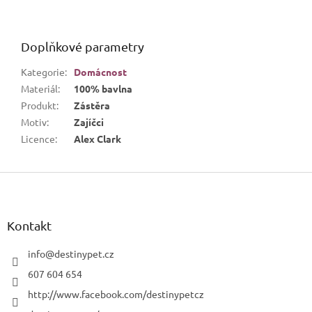
Doplňkové parametry
Kategorie
:
Domácnost
Materiál
:
100% bavlna
Produkt
:
Zástěra
Motiv
:
Zajíčci
Licence
:
Alex Clark
Z
á
p
a
Kontakt
t
í
info
@
destinypet.cz
607 604 654
http://www.facebook.com/destinypetcz