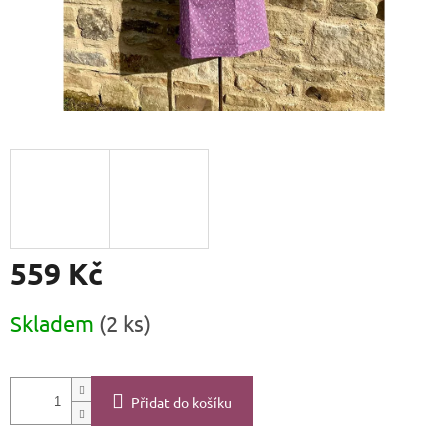
559 Kč
Měrná
Skladem
(2 ks)
cena:
Přidat do košíku