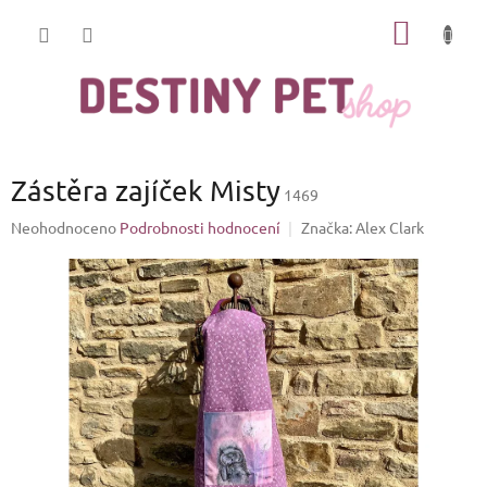
Přejít
NÁKUP
na
obsah
KOŠÍK
Zástěra zajíček Misty
1469
Průměrné
Neohodnoceno
Podrobnosti hodnocení
Značka:
Alex Clark
hodnocení
produktu
je
0,0
z
5
hvězdiček.