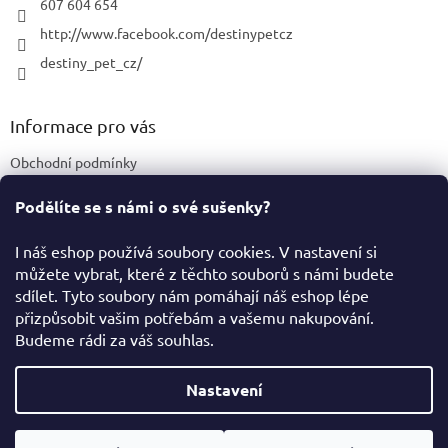
607 604 654
http://www.facebook.com/destinypetcz
destiny_pet_cz/
Informace pro vás
Obchodní podmínky
Podmínky ochrany osobních údajů
Podělíte se s námi o své sušenky?
Certifikace a označení produktů
I náš eshop používá soubory cookies. V nastavení si
můžete vybrat, které z těchto souborů s námi budete
Facebook
sdílet. Tyto soubory nám pomáhají náš eshop lépe
přizpůsobit vašim potřebám a vašemu nakupování.
Budeme rádi za váš souhlas.
Vytvořil Shoptet
Nastavení
Copyright 2026
Destiny Pet Shop
. Všechna práva vyhrazena.