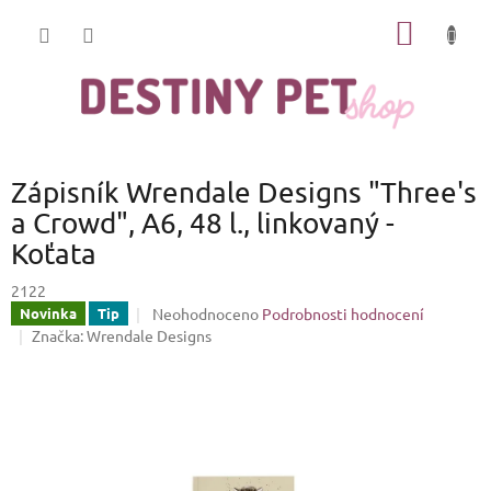
Přejít
NÁKUP
na
obsah
KOŠÍK
Zápisník Wrendale Designs "Three's
a Crowd", A6, 48 l., linkovaný -
Koťata
2122
Průměrné
Neohodnoceno
Podrobnosti hodnocení
Novinka
Tip
hodnocení
Značka:
Wrendale Designs
produktu
je
0,0
z
5
hvězdiček.