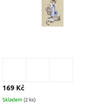
169 Kč
Měrná
Skladem
(2 ks)
cena: