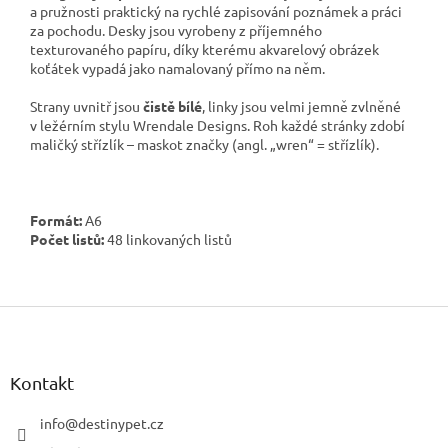
a pružnosti praktický na rychlé zapisování poznámek a práci
za pochodu. Desky jsou vyrobeny z příjemného
texturovaného papíru, díky kterému akvarelový obrázek
koťátek vypadá jako namalovaný přímo na něm.
Strany uvnitř jsou
čistě bílé
, linky jsou velmi jemně zvlněné
v ležérním stylu Wrendale Designs. Roh každé stránky zdobí
maličký střízlík – maskot značky (angl. „wren“ = střízlík).
Formát:
A6
Počet listů:
48 linkovaných listů
Z
á
p
a
Kontakt
t
í
info
@
destinypet.cz