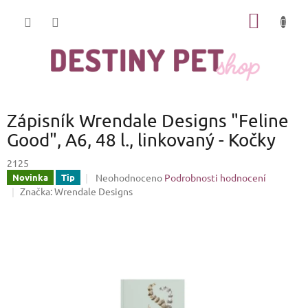
Přejít
NÁKUP
na
obsah
KOŠÍK
Zápisník Wrendale Designs "Feline
Good", A6, 48 l., linkovaný - Kočky
2125
Průměrné
Neohodnoceno
Podrobnosti hodnocení
Novinka
Tip
hodnocení
Značka:
Wrendale Designs
produktu
je
0,0
z
5
hvězdiček.