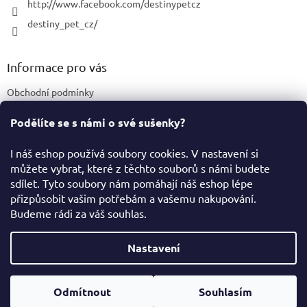
http://www.facebook.com/destinypetcz
destiny_pet_cz/
Informace pro vás
Obchodní podmínky
Podmínky ochrany osobních údajů
Podělíte se s námi o své sušenky?
Certifikace a označení produktů
I náš eshop používá soubory cookies. V nastavení si
můžete vybrat, které z těchto souborů s námi budete
Facebook
sdílet. Tyto soubory nám pomáhají náš eshop lépe
přizpůsobit vašim potřebám a vašemu nakupování.
Budeme rádi za váš souhlas.
Vytvořil Shoptet
Nastavení
Copyright 2026
Destiny Pet Shop
. Všechna práva vyhrazena.
Odmítnout
Souhlasím
Upravit nastavení cookies