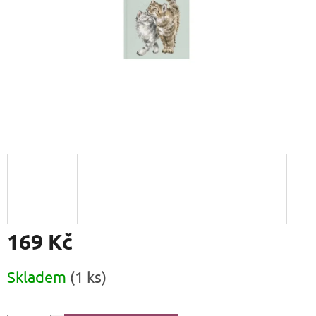
169 Kč
Měrná
Skladem
(1 ks)
cena: