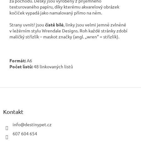
za pochodu. Desky jsou vyrobeny z příjemného
texturovaného papíru, díky kterému akvarelový obrázek
kočiček vypadá jako namalovaný přímo na něm.
Strany uvnitř jsou
čistě bílé
, linky jsou velmi jemně zvlněné
v ležérním stylu Wrendale Designs. Roh každé stránky zdobí
maličký střízlík – maskot značky (angl. „wren“ = střízlík).
Formát:
A6
Počet listů:
48 linkovaných listů
Z
á
p
a
Kontakt
t
í
info
@
destinypet.cz
607 604 654