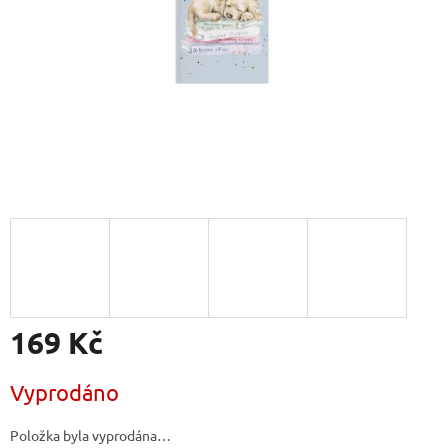
169 Kč
Měrná
Vyprodáno
cena:
Položka byla vyprodána…