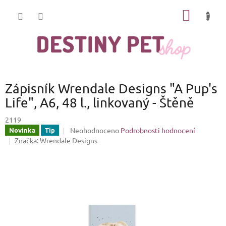
Přejít
NÁKUP
na
obsah
KOŠÍK
Zápisník Wrendale Designs "A Pup's
Life", A6, 48 l., linkovaný - Štěně
2119
Průměrné
Neohodnoceno
Podrobnosti hodnocení
Novinka
Tip
hodnocení
Značka:
Wrendale Designs
produktu
je
0,0
z
5
hvězdiček.