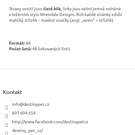
Strany uvnitř jsou
čistě bílé
, linky jsou velmi jemně zvlněné
v ležérním stylu Wrendale Designs. Roh každé stránky zdobí
maličký střízlík – maskot značky (angl. „wren“ = střízlík).
Formát:
A6
Počet listů:
48 linkovaných listů
Z
á
p
a
Kontakt
t
í
info
@
destinypet.cz
607 604 654
http://www.facebook.com/destinypetcz
destiny_pet_cz/