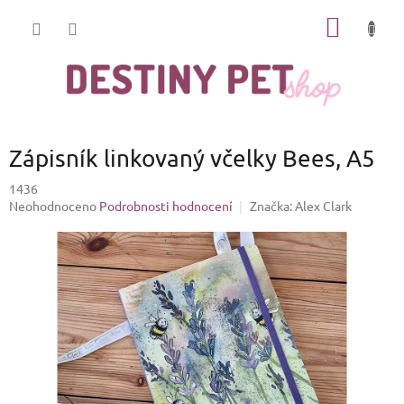
Přejít
NÁKUP
na
obsah
KOŠÍK
Zápisník linkovaný včelky Bees, A5
1436
Průměrné
Neohodnoceno
Podrobnosti hodnocení
Značka:
Alex Clark
hodnocení
produktu
je
0,0
z
5
hvězdiček.