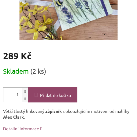
289 Kč
Měrná
Skladem
(2 ks)
cena:
Přidat do košíku
Větší tlustý linkovaný
zápisník
s okouzlujícím motivem od malířky
Alex Clark
.
Detailní informace