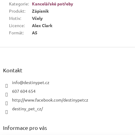
Kategorie
:
Kancelářské potřeby
Produkt
:
Zápisník
Motiv
:
Včely
Licence
:
Alex Clark
Formát
:
A5
Z
á
p
a
Kontakt
t
í
info
@
destinypet.cz
607 604 654
http://www.facebook.com/destinypetcz
destiny_pet_cz/
Informace pro vás