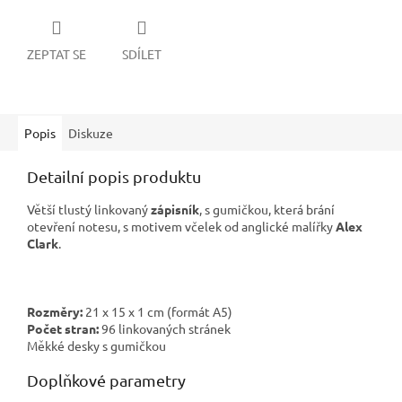
ZEPTAT SE
SDÍLET
Popis
Diskuze
Detailní popis produktu
Větší tlustý linkovaný
zápisník
, s gumičkou, která brání
otevření notesu, s motivem včelek od anglické malířky
Alex
Clark
.
Rozměry:
21 x 15 x 1 cm (formát A5)
Počet stran:
96 linkovaných stránek
Měkké desky s gumičkou
Doplňkové parametry