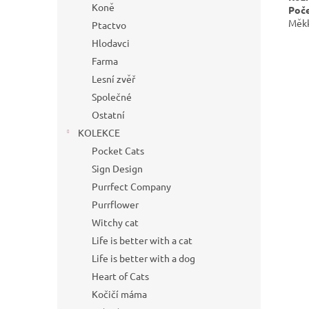
Koně
Poče
Měkk
Ptactvo
Hlodavci
Farma
Lesní zvěř
Společné
Ostatní
KOLEKCE
Pocket Cats
Sign Design
Purrfect Company
Purrflower
Witchy cat
Life is better with a cat
Life is better with a dog
Heart of Cats
Kočičí máma