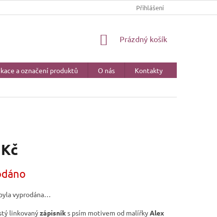
CERTIFIKACE A OZNAČENÍ PRODUKTŮ
Přihlášení
NÁKUPNÍ
Prázdný košík
KOŠÍK
ikace a označení produktů
O nás
Kontakty
 Kč
odáno
byla vyprodána…
stý linkovaný
zápisník
s psím motivem od malířky
Alex