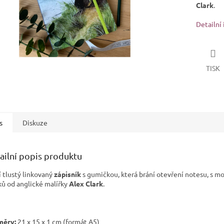
Clark
.
Detailní
TISK
s
Diskuze
ailní popis produktu
í tlustý linkovaný
zápisník
s gumičkou, která brání otevření notesu, s m
ků od anglické malířky
Alex Clark
.
měry:
21 x 15 x 1 cm (formát A5)