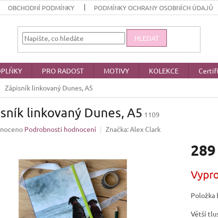
OBCHODNÍ PODMÍNKY
PODMÍNKY OCHRANY OSOBNÍCH ÚDAJŮ
HLEDAT
PLŇKY
PRO RADOST
MOTIVY
KOLEKCE
Certif
Zápisník linkovaný Dunes, A5
sník linkovaný Dunes, A5
1109
né
noceno
Podrobnosti hodnocení
Značka:
Alex Clark
ení
289
u
Měrná
Vypr
cena:
ek.
Položka 
Větší tlu