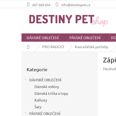
Přejít
607 604 654
info@destinypet.cz
na
obsah
DÁMSKÉ OBLEČENÍ
PÁNSKÉ OBLEČENÍ
DO
Domů
PRO RADOST
Kancelářské potřeby
P
Zápi
o
Přeskočit
s
Průměr
Neohod
Kategorie
kategorie
t
hodnoc
r
produkt
DÁMSKÉ OBLEČENÍ
a
je
Dámské mikiny
n
0,0
z
Dámská trička a topy
n
5
í
Kalhoty
hvězdič
p
Šaty
a
PÁNSKÉ OBLEČENÍ