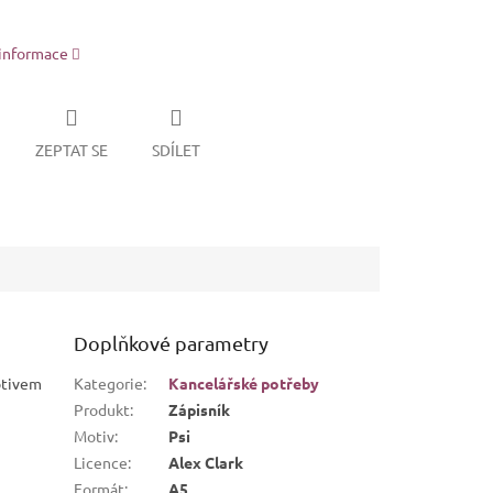
 informace
ZEPTAT SE
SDÍLET
Doplňkové parametry
otivem
Kategorie
:
Kancelářské potřeby
Produkt
:
Zápisník
Motiv
:
Psi
Licence
:
Alex Clark
Formát
:
A5