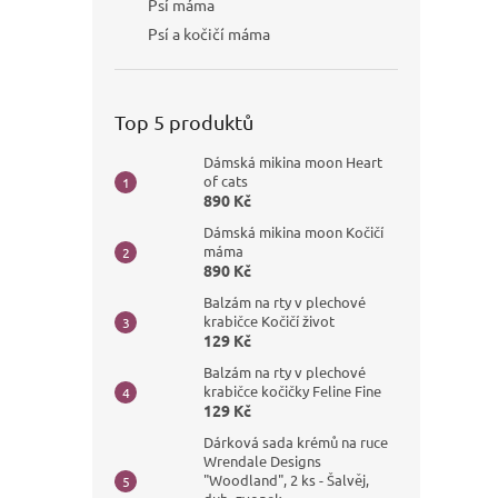
Psí máma
Psí a kočičí máma
Top 5 produktů
Dámská mikina moon Heart
of cats
890 Kč
Dámská mikina moon Kočičí
máma
890 Kč
Balzám na rty v plechové
krabičce Kočičí život
129 Kč
Balzám na rty v plechové
krabičce kočičky Feline Fine
129 Kč
Dárková sada krémů na ruce
Wrendale Designs
"Woodland", 2 ks - Šalvěj,