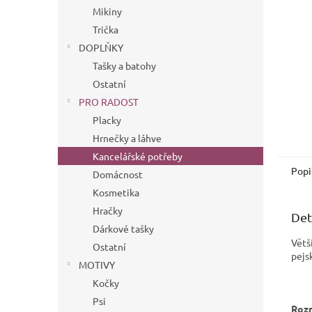
n
Mikiny
e
Trička
l
DOPLŇKY
Tašky a batohy
Ostatní
PRO RADOST
Placky
Hrnečky a láhve
Kancelářské potřeby
Popi
Domácnost
Kosmetika
Hračky
Det
Dárkové tašky
Větš
Ostatní
pejs
MOTIVY
Kočky
Psi
Roz