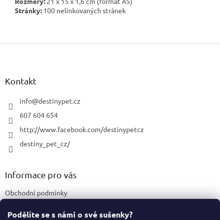
Rozměry:
21 x 15 x 1,6 cm (formát A5)
Stránky:
100 nelinkovaných stránek
Z
á
p
a
Kontakt
t
í
info
@
destinypet.cz
607 604 654
http://www.facebook.com/destinypetcz
destiny_pet_cz/
Informace pro vás
Obchodní podmínky
Podmínky ochrany osobních údajů
Podělíte se s námi o své sušenky?
Certifikace a označení produktů