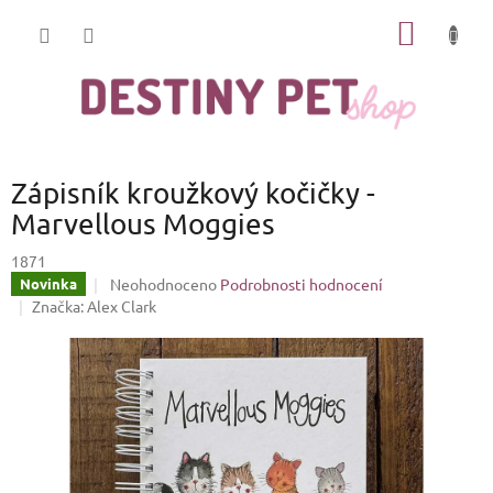
Přejít
NÁKUP
na
obsah
KOŠÍK
Zápisník kroužkový kočičky -
Marvellous Moggies
1871
Průměrné
Neohodnoceno
Podrobnosti hodnocení
Novinka
hodnocení
Značka:
Alex Clark
produktu
je
0,0
z
5
hvězdiček.