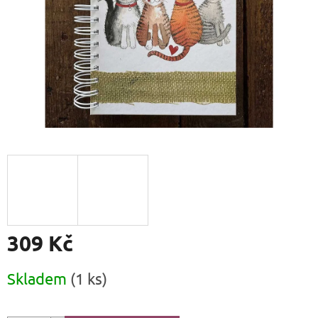
309 Kč
Měrná
Skladem
(1 ks)
cena: