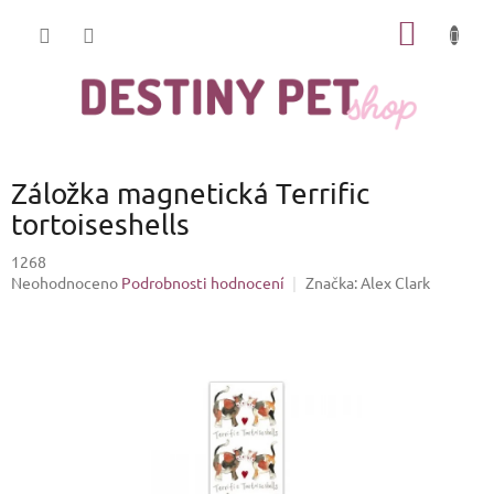
Přejít
NÁKUP
na
obsah
KOŠÍK
Záložka magnetická Terrific
tortoiseshells
1268
Průměrné
Neohodnoceno
Podrobnosti hodnocení
Značka:
Alex Clark
hodnocení
produktu
je
0,0
z
5
hvězdiček.