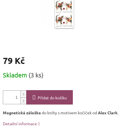
79 Kč
Měrná
Skladem
(3 ks)
cena:
Přidat do košíku
Magnetická záložka
do knihy s motivem kočiček od
Alex Clark
.
Detailní informace