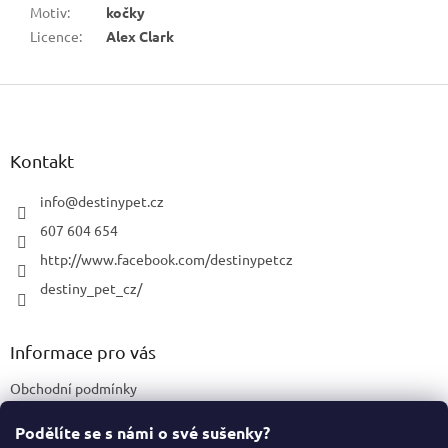
Motiv
:
kočky
Licence
:
Alex Clark
Z
á
p
a
Kontakt
t
í
info
@
destinypet.cz
607 604 654
http://www.facebook.com/destinypetcz
destiny_pet_cz/
Informace pro vás
Obchodní podmínky
Podmínky ochrany osobních údajů
Podělíte se s námi o své sušenky?
Certifikace a označení produktů