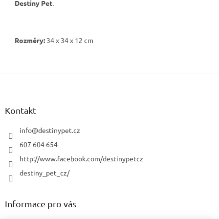
Destiny Pet
.
Rozměry:
34 x 34 x 12 cm
Z
á
p
a
Kontakt
t
í
info
@
destinypet.cz
607 604 654
http://www.facebook.com/destinypetcz
destiny_pet_cz/
Informace pro vás