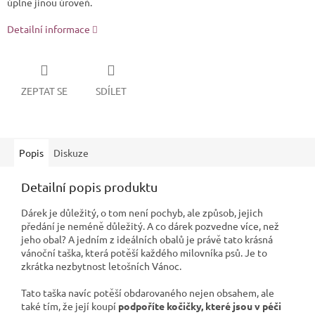
úplně jinou úroveň.
Detailní informace
ZEPTAT SE
SDÍLET
Popis
Diskuze
Detailní popis produktu
Dárek je důležitý, o tom není pochyb, ale způsob, jejich
předání je neméně důležitý. A co dárek pozvedne více, než
jeho obal? A jedním z ideálních obalů je právě tato krásná
vánoční taška, která potěší každého milovníka psů. Je to
zkrátka nezbytnost letošních Vánoc.
Tato taška navíc potěší obdarovaného nejen obsahem, ale
také tím, že její koupí
podpoříte kočičky, které jsou v péči