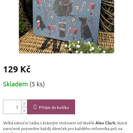
129 Kč
Měrná
Skladem
(5 ks)
cena:
Přidat do košíku
Velká vánoční taška s krásným motivem od skvělé
Alex Clark
, která
zaručené pozvedne každý dáreček pro každého milovníka psů na