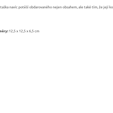
 taška navíc potěší obdarovaného nejen obsahem, ale také tím, že její k
měry:
12,5 x 12,5 x 6,5 cm