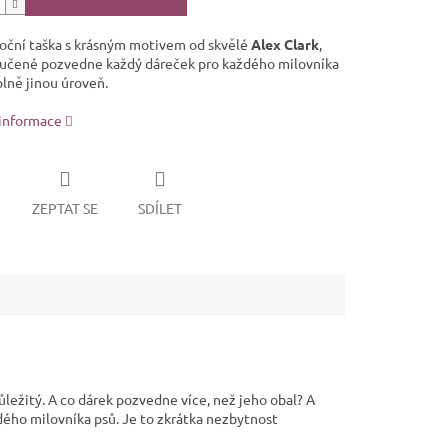
oční taška s krásným motivem od skvělé
Alex Clark
,
ručené pozvedne každý dáreček pro každého milovníka
plně jinou úroveň.
 informace
ZEPTAT SE
SDÍLET
ůležitý. A co dárek pozvedne více, než jeho obal? A
ždého milovníka psů. Je to zkrátka nezbytnost