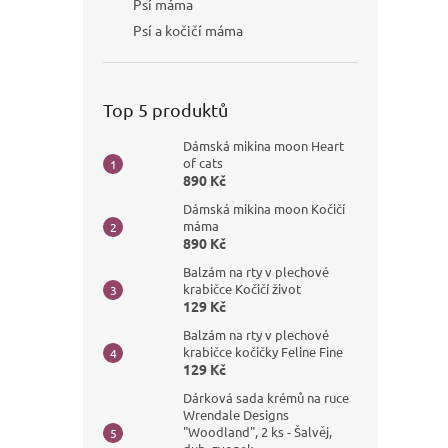
Psí máma
Psí a kočičí máma
Top 5 produktů
Dámská mikina moon Heart
of cats
890 Kč
Dámská mikina moon Kočičí
máma
890 Kč
Balzám na rty v plechové
krabičce Kočičí život
129 Kč
Balzám na rty v plechové
krabičce kočičky Feline Fine
129 Kč
Dárková sada krémů na ruce
Wrendale Designs
"Woodland", 2 ks - Šalvěj,