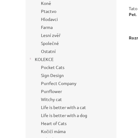
Koně
Tato
Ptactvo
Pet
.
Hlodavci
Farma
Lesní zvěř
Roz
Společné
Ostatní
KOLEKCE
Pocket Cats
Sign Design
Purrfect Company
Purrflower
Witchy cat
Life is better with a cat
Life is better with a dog
Heart of Cats
Kočičí máma