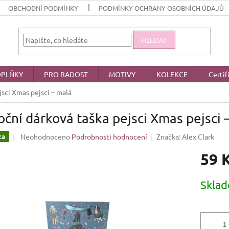
OBCHODNÍ PODMÍNKY
PODMÍNKY OCHRANY OSOBNÍCH ÚDAJŮ
HLEDAT
PLŇKY
PRO RADOST
MOTIVY
KOLEKCE
Certif
jsci Xmas pejsci – malá
ční dárková taška pejsci Xmas pejsci 
Průměrné
Neohodnoceno
Podrobnosti hodnocení
Značka:
Alex Clark
ka
hodnocení
59 
produktu
je
0,0
Měrná
Skla
z
cena:
5
hvězdiček.