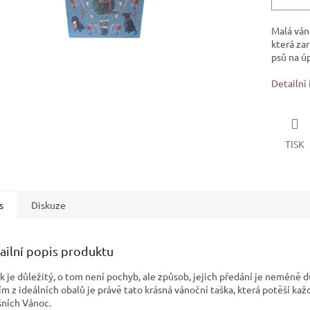
Malá ván
která za
psů na ú
Detailní
TISK
s
Diskuze
ailní popis produktu
k je důležitý, o tom není pochyb, ale způsob, jejich předání je neméně d
ím z ideálních obalů je právě tato krásná vánoční taška, která potěší ka
šních Vánoc.