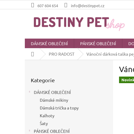
Přejít
607 604 654
info@destinypet.cz
na
obsah
DÁMSKÉ OBLEČENÍ
PÁNSKÉ OBLEČENÍ
DO
Domů
PRO RADOST
Vánoční dárková taška pe
P
Váno
o
Přeskočit
s
Kategorie
kategorie
Novin
t
r
DÁMSKÉ OBLEČENÍ
a
Dámské mikiny
n
Dámská trička a topy
n
í
Kalhoty
p
Šaty
a
PÁNSKÉ OBLEČENÍ