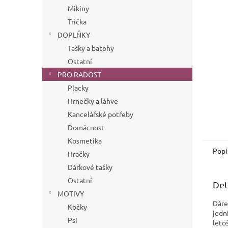
n
Mikiny
e
Trička
l
DOPLŇKY
Tašky a batohy
Ostatní
PRO RADOST
Placky
Hrnečky a láhve
Kancelářské potřeby
Domácnost
Kosmetika
Popi
Hračky
Dárkové tašky
Ostatní
Det
MOTIVY
Dáre
Kočky
jedn
Psi
leto