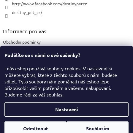
http://www.facebook.com/destinypetcz
destiny_pet_cz/
Informace pro vás
Obchodní podmínky
Podmínky ochrany osobních údajů
Podělíte se s námi o své sušenky?
Certifikace a označení produktů
I náš eshop používá soubory cookies. V nastavení si
můžete vybrat, které z těchto souborů s námi budete
Facebook
sdílet. Tyto soubory nám pomáhají náš eshop lépe
přizpůsobit vašim potřebám a vašemu nakupování.
Budeme rádi za váš souhlas.
Vytvořil Shoptet
Nastavení
Copyright 2026
Destiny Pet Shop
. Všechna práva vyhrazena.
Odmítnout
Souhlasím
Upravit nastavení cookies