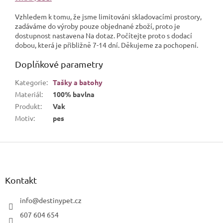
Vzhledem k tomu, že jsme limitováni skladovacími prostory,
zadáváme do výroby pouze objednané zboží, proto je
dostupnost nastavena Na dotaz. Počítejte proto s dodací
dobou, která je přibližně 7-14 dní. Děkujeme za pochopení.
Doplňkové parametry
Kategorie
:
Tašky a batohy
Materiál
:
100% bavlna
Produkt
:
Vak
Motiv
:
pes
Z
á
p
a
Kontakt
t
í
info
@
destinypet.cz
607 604 654