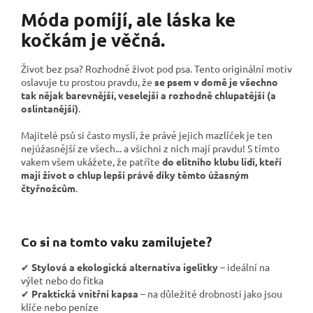
Móda pomíjí, ale láska ke
kočkám je věčná.
Život bez psa? Rozhodně život pod psa. Tento originální motiv
oslavuje tu prostou pravdu, že
se psem v domě je všechno
tak nějak barevnější, veselejší a rozhodně chlupatější (a
oslintanější)
.
Majitelé psů si často myslí, že právě jejich mazlíček je ten
nejúžasnější ze všech... a všichni z nich mají pravdu! S tímto
vakem všem ukážete, že patříte
do elitního klubu lidí, kteří
mají život o chlup lepší právě díky těmto úžasným
čtyřnožcům
.
Co si na tomto vaku zamilujete?
✔
Stylová a ekologická alternativa igelitky
– ideální na
výlet nebo do fitka
✔
Praktická vnitřní kapsa
– na důležité drobnosti jako jsou
klíče nebo peníze