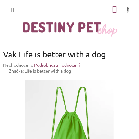
Přejít
NÁKUP
na
obsah
KOŠÍK
Vak Life is better with a dog
Průměrné
Neohodnoceno
Podrobnosti hodnocení
hodnocení
Značka:
Life is better with a dog
produktu
je
0,0
z
5
hvězdiček.