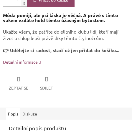
Přidat do košíku
Móda pomíjí, ale psí láska je věčná. A právě s tímto
vakem
vzdáte hold těmto úžasným bytostem.
Ukažte všem, že patříte do elitního klubu lidí, kteří mají
život o chlup lepší právě díky
těmto čtyřnožcům
.
👉 Udělejte si radost, stačí už jen přidat do košíku...
Detailní informace
ZEPTAT SE
SDÍLET
Popis
Diskuze
Detailní popis produktu