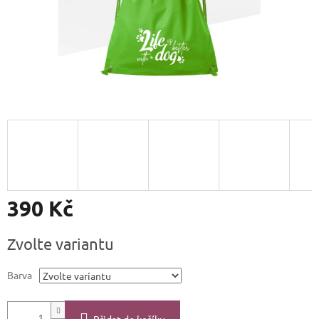
390 Kč
Měrná
Zvolte variantu
cena:
Barva