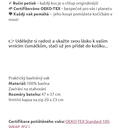
✔
Ruční potisk
– každý kus je o chlup originálnější
🌱
Certifikováno OEKO-TEX
– bezpečné pro vás i planetu
💖 Každý vak pomáhá
– jeho koupí pomůžete kočičkám v
nouzi
👉 Udělejte si radost a ukažte svou lásku k vašim
vrnícím čumáčkům, stačí už jen přidat do košíku...
Praktický bavlněný vak
Materiál:
100% bavlna
Zavírání na stahování
Rozměry batohu:
47 x 37 cm
Vnitřní kapsa na zip 20 x 23 cm
Certifikace potištěného vaku:
OEKO-TEX Standard 100,
WRAP, BSCI