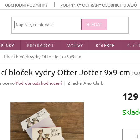
OBCHODNÍ PODMÍNKY
PODMÍNKY OCHRANY OSOBNÍCH ÚDAJŮ
HLEDAT
PLŇKY
PRO RADOST
MOTIVY
KOLEKCE
Certif
Trhací bloček vydry Otter Jotter 9x9 cm
cí bloček vydry Otter Jotter 9x9 cm
138
né
noceno
Podrobnosti hodnocení
Značka:
Alex Clark
ení
129
u
Měrná
Skla
cena:
ek.