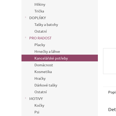
n
Mikiny
e
Trička
l
DOPLŇKY
Tašky a batohy
Ostatní
PRO RADOST
Placky
Hrnečky a láhve
Kancelářské potřeby
Domácnost
Kosmetika
Hračky
Dárkové tašky
Ostatní
Popi
MOTIVY
Kočky
Det
Psi