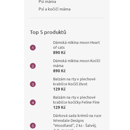
Psí máma
Psí a kočičí máma
Top 5 produktů
Dámská mikina moon Heart
of cats
890 Kč
Dámská mikina moon Kočičí
máma
890 Kč
Balzám na rty v plechové
krabičce Kočičí život
129 Kč
Balzám na rty v plechové
krabičce kočičky Feline Fine
129 Kč
Dárková sada krémů na ruce
Wrendale Designs
"Woodland", 2 ks - Šalvěj,