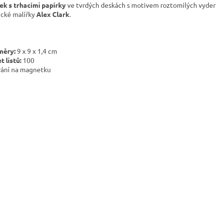
ek s trhacími papírky
ve tvrdých deskách s motivem roztomilých vyder
ické malířky
Alex Clark
.
měry:
9 x 9 x 1,4 cm
t listů:
100
rání na magnetku