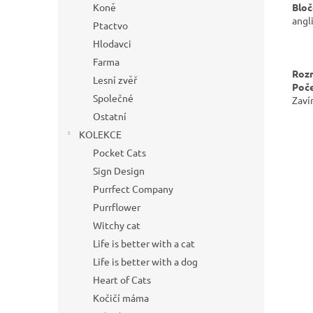
Bloč
Koně
angl
Ptactvo
Hlodavci
Farma
Roz
Lesní zvěř
Poče
Společné
Zaví
Ostatní
KOLEKCE
Pocket Cats
Sign Design
Purrfect Company
Purrflower
Witchy cat
Life is better with a cat
Life is better with a dog
Heart of Cats
Kočičí máma