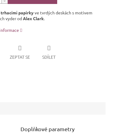
 trhacími papírky
ve tvrdých deskách s motivem
ch vyder od
Alex Clark
.
 informace
ZEPTAT SE
SDÍLET
Doplňkové parametry