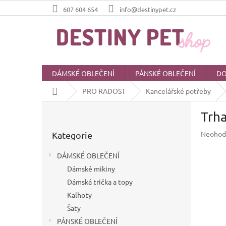
Přejít
607 604 654
info@destinypet.cz
na
obsah
DÁMSKÉ OBLEČENÍ
PÁNSKÉ OBLEČENÍ
DO
Domů
PRO RADOST
Kancelářské potřeby
P
Trha
o
Přeskočit
s
Průměr
Neohod
Kategorie
kategorie
t
hodnoc
r
produkt
DÁMSKÉ OBLEČENÍ
a
je
Dámské mikiny
n
0,0
z
Dámská trička a topy
n
5
í
Kalhoty
hvězdič
p
Šaty
a
PÁNSKÉ OBLEČENÍ