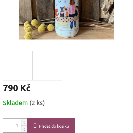
790 Kč
Měrná
Skladem
(2 ks)
cena:
Přidat do košíku