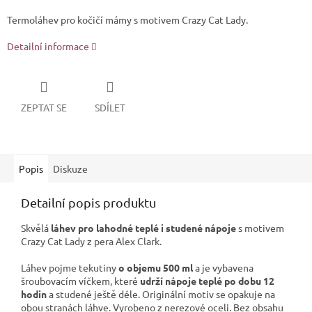
Termoláhev pro kočičí mámy s motivem Crazy Cat Lady.
Detailní informace
ZEPTAT SE
SDÍLET
Popis
Diskuze
Detailní popis produktu
Skvělá
láhev pro lahodné teplé i studené nápoje
s motivem
Crazy Cat Lady z pera Alex Clark.
Láhev pojme tekutiny
o objemu 500 ml
a je vybavena
šroubovacím víčkem, které
udrží nápoje teplé po dobu 12
hodin
a studené ještě déle. Originální motiv se opakuje na
obou stranách láhve. Vyrobeno z nerezové oceli. Bez obsahu