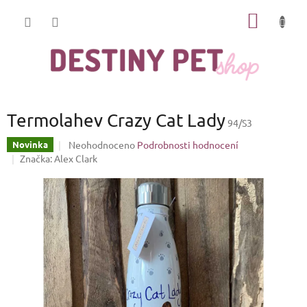
Přejít
NÁKUP
na
obsah
KOŠÍK
Termolahev Crazy Cat Lady
94/S3
Průměrné
Neohodnoceno
Podrobnosti hodnocení
Novinka
hodnocení
Značka:
Alex Clark
produktu
je
0,0
z
5
hvězdiček.