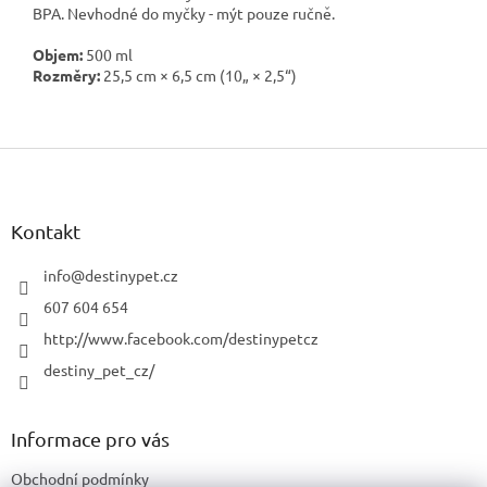
BPA. Nevhodné do myčky - mýt pouze ručně.
Objem:
500 ml
Rozměry:
25,5 cm × 6,5 cm (10„ × 2,5“)
Z
á
p
a
Kontakt
t
í
info
@
destinypet.cz
607 604 654
http://www.facebook.com/destinypetcz
destiny_pet_cz/
Informace pro vás
Obchodní podmínky